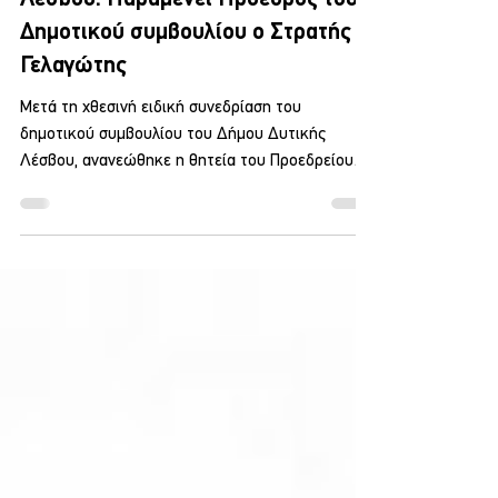
Πολιτική
Δημαιρεσίες Δήμος Δυτικής
Λέσβου: Παραμένει Πρόεδρος του
Δημοτικού συμβουλίου ο Στρατής
Γελαγώτης
Μετά τη χθεσινή ειδική συνεδρίαση του
δημοτικού συμβουλίου του Δήμου Δυτικής
Λέσβου, ανανεώθηκε η θητεία του Προεδρείου
του σώματος, με τον Στρατή Γελαγώτη να
επανεκλέγεται Πρόεδρος για τέταρτη φορά μέσα
σε επτά χρόνια. Στην ειδική συνεδρίαση
εκλέχτηκαν και τα μέλη της δημοτικής επιτροπής,
με τον Γιώργο Αλάνη να παραμένει Πρόεδρός της,
μετά το σχετικό ορισμό του από το Δήμαρχο.
Ειδικότερα το Προεδρείο του δημοτικού
συμβουλίου: Πρόεδρος Στρατής Γελαγώτης,
Αντιπρόεδρος Ελένη Μό