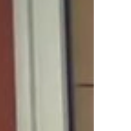
της τοπικής αυτοδιοίκησης και της κτηνοτροφίας
για ζητήματα που απασχολούν την περιοχή. Το
απόγευμα της ίδιας ημέρας, στις 20:00 η Ελληνική
Αριστερά διοργανώνει ανοιχτή πολιτική
εκδήλωση «Φ