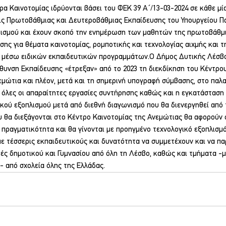
τρα Καινοτομίας ιδρύονται βάσει του ΦΕΚ 39 Α΄/13-03-2024 σε κάθε μία
ις Πρωτοβάθμιας και Δευτεροβάθμιας Εκπαίδευσης του Υπουργείου Πα
ισμού και έχουν σκοπό την ενημέρωση των μαθητών της πρωτοβάθμι
ης για θέματα καινοτομίας, ρομποτικής και τεχνολογίας αιχμής και τ
 μέσω ειδικών εκπαιδευτικών προγραμμάτων.Ο Δήμος Δυτικής Λέσβο
θυνση Εκπαίδευσης «έτρεξαν» από το 2023 τη διεκδίκηση του Κέντρου
εμώτια και πλέον, μετά και τη σημερινή υπογραφή σύμβασης, στο παλα
 όλες οι απαραίτητες εργασίες συντήρησης καθώς και η εγκατάσταση 
κού εξοπλισμού μετά από διεθνή διαγωνισμό που θα διενεργηθεί από 
υ θα διεξάγονται στο Κέντρο Καινοτομίας της Ανεμώτιας θα αφορούν 
 πραγματικότητα και θα γίνονται με προηγμένο τεχνολογικό εξοπλισμό
με τέσσερις εκπαιδευτικούς και δυνατότητα να συμμετέχουν και να π
ές δημοτικού και Γυμνασίου από όλη τη Λέσβο, καθώς και τμήματα -
 από σχολεία όλης της Ελλάδας.