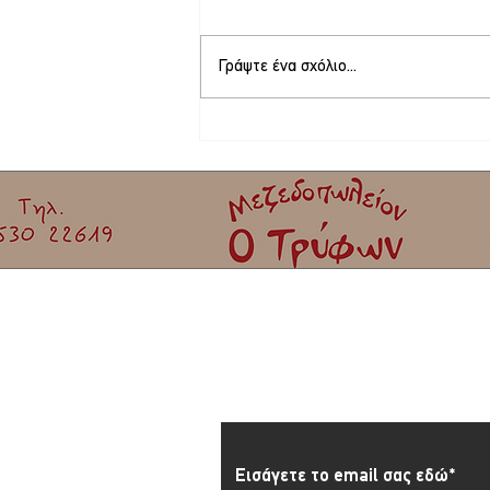
Γράψτε ένα σχόλιο...
Φεστιβάλ γιορτής σαρδέλας Καλλονής |
Όλο το πρόγραμμα!
Εγγραφείτε στο Newslett