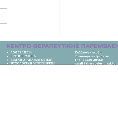
από τη ζωή ο τραγουδιστής Τζον
με καταγωγή από το Μόλυβο!
Κεντρική Σελίδα
Όλα τα Νέα
Κοινωνία