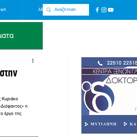
ική
Αθλητικά
Επικοινωνία
 στην
 Κυριάκο 
«Διόφαντος» η 
ο έργο της 