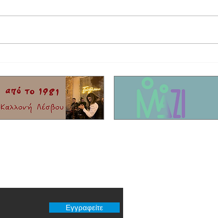
Στο τελικό στάδιο το θερινό σινεμά στη
Έφυγε 
Σκάλα Καλλονής
Τίκης 
er μας
Εγγραφείτε