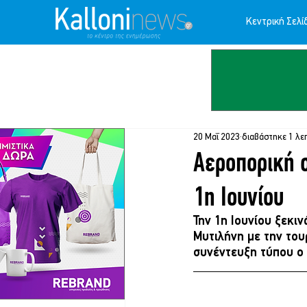
Κεντρική Σελί
20 Μαΐ 2023
διαβάστηκε 1 λε
Αεροπορική 
1η Ιουνίου
Την 1η Ιουνίου ξεκι
Μυτιλήνη με την του
συνέντευξη τύπου ο