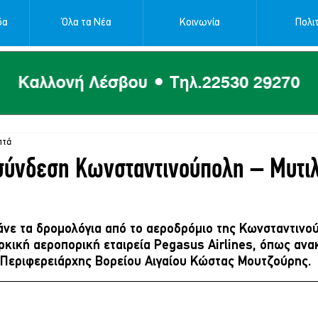
δα
Όλα τα Νέα
Κοινωνία
Πολιτ
πτά
σύνδεση Κωνσταντινούπολη – Μυτι
νάνε τα δρομολόγια από το αεροδρόμιο της Κωνσταντινο
ρκική αεροπορική εταιρεία Pegasus Airlines, όπως ανα
 Περιφερειάρχης Βορείου Αιγαίου Κώστας Μουτζούρης.