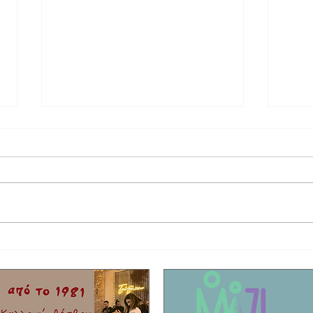
Έφυγε από τη ζωή ο τραγουδιστής Τζον
Η συγκ
Τίκης με καταγωγή από το Μόλυβο!
που σκ
Είχαν 
νησί!