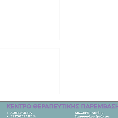
ινητική ιστορία των δύο γυναικών
οτώθηκαν στο τροχαίο στη Λέσβο |
μετακομίσει από την Αυστραλία στο