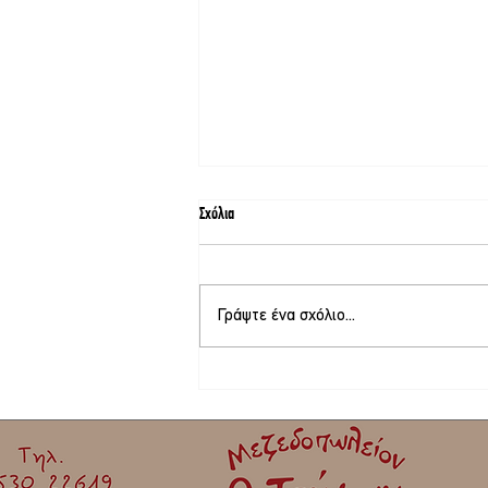
Σχόλια
Γράψτε ένα σχόλιο...
Στο τελικό στάδιο το θερινό σινεμά στη
Σκάλα Καλλονής