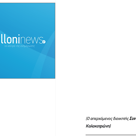
(Ο απερχόμενος διοικητής 
Συν
Κολοκοτρώνη)