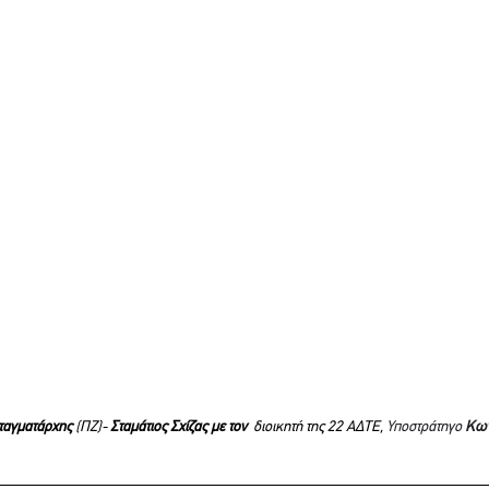
ταγματάρχης 
(ΠΖ)- 
Σταμάτιος Σχίζας με τον 
 διοικητή της 22 ΑΔΤΕ, 
Υποστράτηγο 
Κων