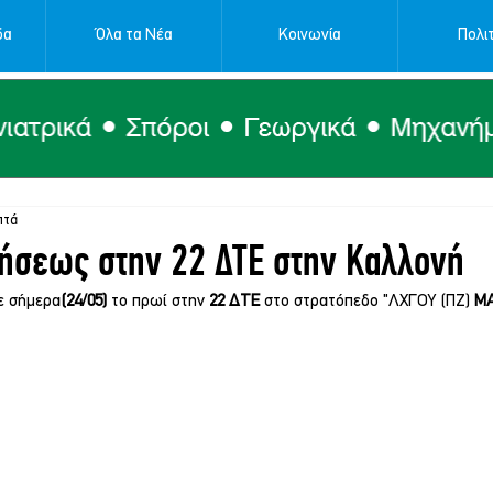
δα
Όλα τα Νέα
Κοινωνία
Πολιτ
πτά
κήσεως στην 22 ΔΤΕ στην Καλλονή
ε σήμερα
(24/05)
 το πρωί στην 
22 ΔΤΕ
 στο στρατόπεδο "ΛΧΓΟΥ (ΠΖ) 
ΜΑ