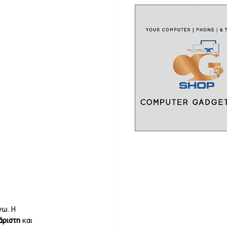
ω. Η 
άριστη 
και 