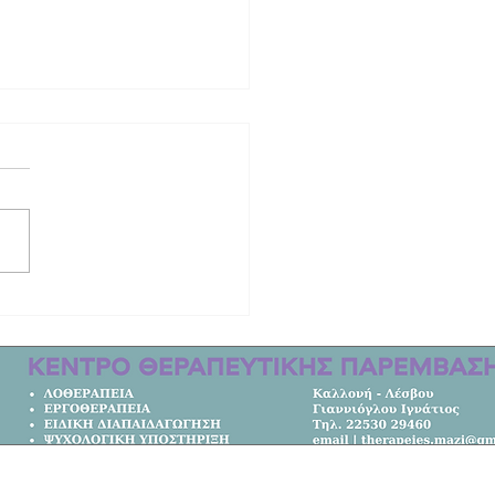
οδότηση 7,05 εκατ. ευρώ για έργα
άστασης από φυσικές καταστροφές
σιά του Βορείου Αιγαίου