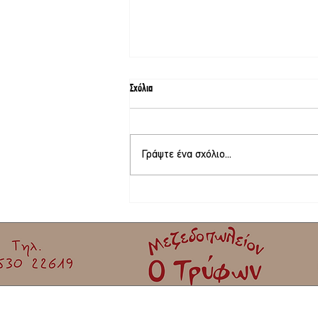
Σχόλια
Γράψτε ένα σχόλιο...
Στη Λέσβο ο Αλέξης Τσίπρας