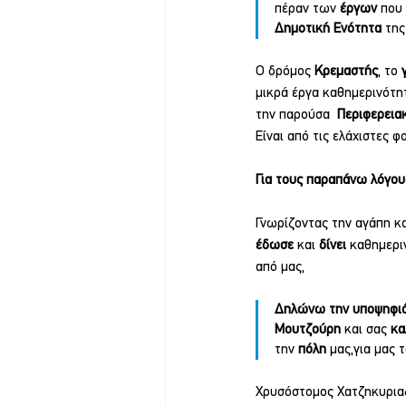
πέραν των 
έργων 
που 
Δημοτική Ενότητα
 της
Ο δρόμος 
Κρεμαστής
, το 
μικρά έργα καθημερινότητ
την παρούσα  
Περιφερεια
Είναι από τις ελάχιστες φ
Για τους παραπάνω λόγου
Γνωρίζοντας την αγάπη κα
έδωσε 
και 
δίνει 
καθημεριν
από μας,
Δηλώνω την υποψηφιό
Μουτζούρη
 και σας 
κα
την 
πόλη 
μας,για μας 
Χρυσόστομος Χατζηκυρια