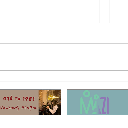
Δημαιρεσίες Δήμος Δυτικής Λέσβου:
Χρηματ
Παραμένει Πρόεδρος του Δημοτικού
αποκατ
συμβουλίου ο Στρατής Γελαγώτης
στα νη