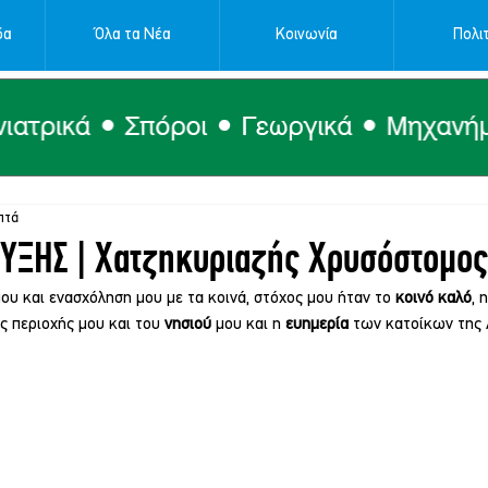
δα
Όλα τα Νέα
Κοινωνία
Πολιτ
πτά
ΞΗΣ | Χατζηκυριαζής Χρυσόστομος
ου και ενασχόληση μου με τα κοινά, στόχος μου ήταν το 
κοινό καλό
, η
ης περιοχής μου και του 
νησιού 
μου και η 
ευημερία 
των κατοίκων της 