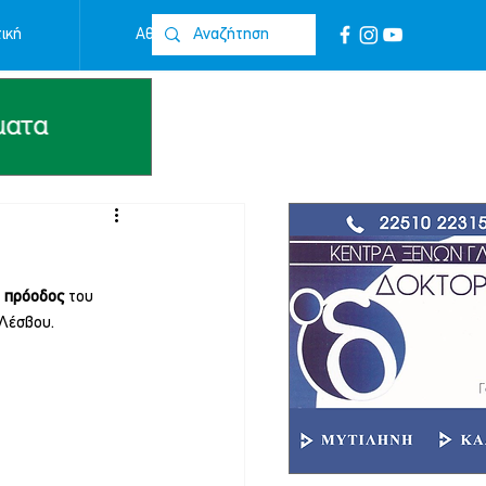
ική
Αθλητικά
Επικοινωνία
 
πρόοδος 
του 
Λέσβου.