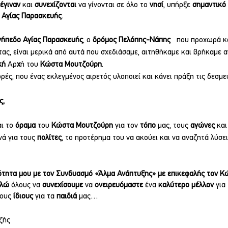
έγιναν 
και 
συνεχίζονται 
να γίνονται σε όλο το 
νησί
, υπήρξε 
σημαντικό 
 
Αγίας Παρασκευής
.
γήπεδο Αγίας Παρασκευής
, ο 
δρόμος Πελόπης-Νάπης   
που προχωρά κ
ας, είναι μερικά από αυτά που σχεδιάσαμε, αιτηθήκαμε και βρήκαμε 
κή 
Αρ
χ
ή του 
Κώστα Μουτζούρη
. 
ορές, που ένας εκλεγμένος αιρετός υλοποιεί και κάνει πράξη τις δεσμε
ς,
ι το 
όραμα 
του 
Κώστα Μουτζούρη 
για τον 
τόπο 
μας, τους 
αγώνες 
και
ά για τους 
πολίτες
, το προτέρημα του να ακούει και να αναζητά λύσεις,
τητα μου με τον Συνδυασμό «Άλμα Ανάπτυξης» με επικεφαλής τον Κ
λώ 
όλους να 
συνεχίσουμε 
να 
ονειρευόμαστε 
ένα 
καλύτερο μέλλον 
για 
τους 
ίδιους 
για τα 
παιδιά
 μας…
ζής