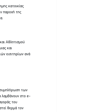
μης κατοικίας 
ην παροχή της 
α.
και Αθλητισμού 
ιας και 
ών εισιτηρίων ανά 
 συμπλήρωση των 
α λαμβάνουν στο e-
αγοράς του 
στεί θερμά τον 