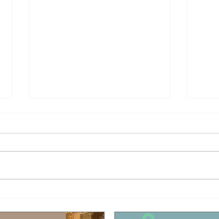
Επέτειος 1821 | Έκθεση με
Δυτική
γραμματόσειμα και νομίσματα στο ΓΕΛ
τους σ