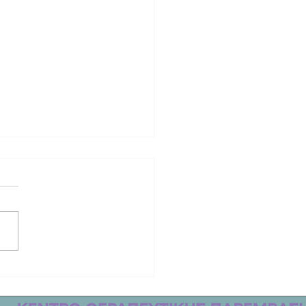
 Λέσβος | Δεν στέλνουν τα παιδιά
χολείο στα χωριά!