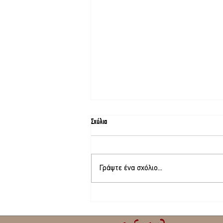
Σχόλια
Γράψτε ένα σχόλιο...
Το Δ.Σ. της Ένωσης Γονέων και
Κηδεμόνων του Δήμου Δυτικής Λέσβου