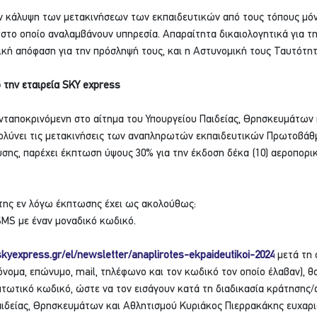
 κάλυψη των μετακινήσεων των εκπαιδευτικών από τους τόπους μόνι
, στο οποίο αναλαμβάνουν υπηρεσία. Απαραίτητα δικαιολογητικά για τ
ική απόφαση για την πρόσληψή τους, και η Αστυνομική τους Ταυτότητ
 την εταιρεία SKY express
ανταποκρινόμενη στο αίτημα του Υπουργείου Παιδείας, Θρησκευμάτων 
κολύνει τις μετακινήσεις των αναπληρωτών εκπαιδευτικών Πρωτοβάθμ
σης, παρέχει έκπτωση ύψους 30% για την έκδοση δέκα (10) αεροπορικ
η της εν λόγω έκπτωσης έχει ως ακολούθως:
SMS με έναν μοναδικό κωδικό. 
kyexpress.gr/el/newsletter/anaplirotes-ekpaideutikoi-2024
 μετά τη
νομα, επώνυμο, mail, τηλέφωνο και τον κωδικό τον οποίο έλαβαν), θ
πτωτικό κωδικό, ώστε να τον εισάγουν κατά τη διαδικασία κράτησης/
αιδείας, Θρησκευμάτων και Αθλητισμού Κυριάκος Πιερρακάκης ευχαρι