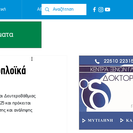
ική
Αθλητικά
Επικοινωνία
οπλοϊκά
αι Δευτεροβάθμιας 
5 και πρόκειται 
σης και ανάληψης 