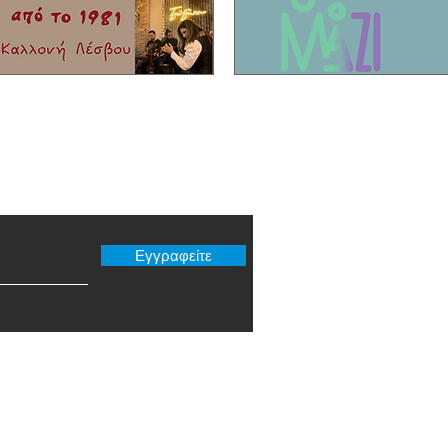
Καλλονής!
er μας
Εγγραφείτε