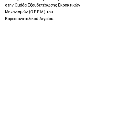
στην Ομάδα Εξουδετέρωσης Εκρηκτικών 
Μηχανισμών (Ο.Ε.Ε.Μ.) του 
Βορειοανατολικού Αιγαίου.