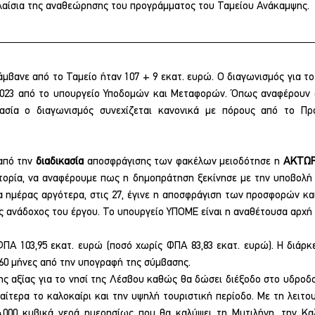
λαίσια της αναθεώρησης του προγράμματος του Ταμείου Ανάκαμψης.
βανε από το Ταμείο ήταν 107 + 9 εκατ. ευρώ. Ο διαγωνισμός για το
 2023 από το υπουργείο Υποδομών και Μεταφορών. Όπως αναφέρουν 
κασία ο διαγωνισμός συνεχίζεται κανονικά με πόρους από το Πρ
από την 
διαδικασία
αποσφράγισης των φακέλων μειοδότησε η 
ΑΚΤΩ
στορία, να αναφέρουμε πως η δημοπράτηση ξεκίνησε με την υποβολή 
ια ημέρας αργότερα, στις 27, έγινε η αποσφράγιση των προσφορών κα
ς ανάδοχος του έργου. Το υπουργείο ΥΠΟΜΕ είναι η αναθέτουσα αρχή 
ΦΠΑ 103,95 εκατ. ευρώ (ποσό χωρίς ΦΠΑ 83,83 εκατ. ευρώ). Η διάρκ
 60 μήνες από την υπογραφή της σύμβασης.
ης αξίας για το νησί της Λέσβου καθώς θα δώσει διέξοδο στο υδροδ
διαίτερα το καλοκαίρι και την υψηλή τουριστική περίοδο. Με τη λειτου
4.000 κυβικά νερά ημερησίως που θα καλύψει τη Μυτιλήνη, την Καλ