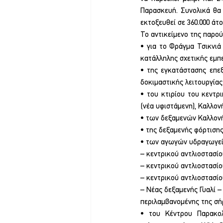
Παρασκευή. Συνολικά θα 
εκτοξευθεί σε 360.000 άτ
Το αντικείμενο της παρο
• για το Φράγμα Τσικνιά
κατάλληλης σχετικής εμπε
• της εγκατάστασης επεξ
δοκιμαστικής λειτουργίας
• του κτιρίου του κεντρ
(νέα υφιστάμενη), Καλλον
• των δεξαμενών Καλλονής
• της δεξαμενής φόρτιση
• των αγωγών υδραγωγεί
– κεντρικού αντλιοστασί
– κεντρικού αντλιοστασί
– κεντρικού αντλιοστασίο
– Νέας δεξαμενής Γυαλί –
περιλαμβανομένης της σή
• του Κέντρου Παρακολ