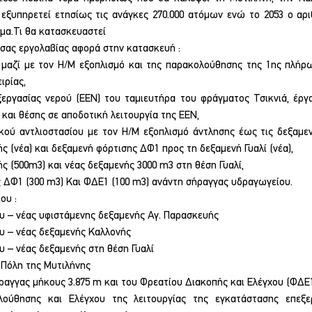
εξυπηρετεί ετησίως τις ανάγκες 270.000 ατόμων ενώ το 2053 ο αριθ
ομα.Τι θα κατασκευαστεί
ύσας εργολαβίας αφορά στην κατασκευή :
 μαζί με τον Η/Μ εξοπλισμό και της παρακολούθησης της 1ης πλήρ
ιρίας,
εργασίας νερού (ΕΕΝ) του ταμιευτήρα του φράγματος Τσικνιά, έργ
 και θέσης σε αποδοτική λειτουργία της ΕΕΝ,
ικού αντλιοστασίου με τον Η/Μ εξοπλισμό άντλησης έως τις δεξαμεν
ής (νέα) και δεξαμενή φόρτισης ΔΦ1 προς τη δεξαμενή Γυαλί (νέα),
 (500m3) και νέας δεξαμενής 3000 m3 στη θέση Γυαλί,
ς ΔΦ1 (300 m3) Και ΦΔΕ1 (100 m3) ανάντη σήραγγας υδραγωγείου.
ου :
ου – νέας υφιστάμενης δεξαμενής Αγ. Παρασκευής
ου – νέας δεξαμενής Καλλονής
υ – νέας δεξαμενής στη θέση Γυαλί
 Πόλη της Μυτιλήνης
ραγγας μήκους 3.875 m και του Φρεατίου Διακοπής και Ελέγχου (ΦΔΕ1
ούθησης και Ελέγχου της λειτουργίας της εγκατάστασης επεξερ