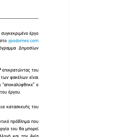
 συγκεκριμένο έργο 
στο 
ypodomes.com
όγραμμα Δημοσίων 
Ρ
επικρατώντας του 
των φακέλων είναι 
ι “αποκαλύφθηκε” ο 
του έργου.
εια κατασκευής του 
οτικό πρόβλημα που 
ργία του θα μπορεί 
λονή και την Αγία 