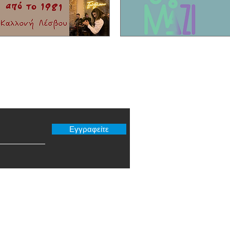
νησί!
er μας
Εγγραφείτε