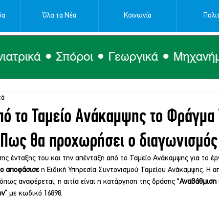
δα
Όλα τα Νέα
Κοινωνία
Πολιτ
τά
ό το Ταμείο Ανάκαμψης το Φράγμα 
 Πως θα προχωρήσει ο διαγωνισμός
ης ένταξης του και την απένταξη από το Ταμείο Ανάκαμψης για το έρ
ο 
αποφάσισε
η Ειδική Υπηρεσία Συντονισμού Ταμείου Ανάκαμψης. Η 
 όπως αναφέρεται, η αιτία είναι η κατάργηση της δράσης “
Αναβάθμιση 
ών
” με κωδικό 16898. 