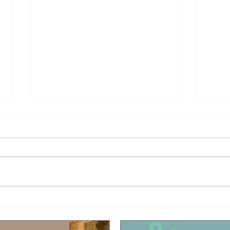
Έφυγε από τη ζωή ο τραγουδιστής Τζον
Η συγκ
Τίκης με καταγωγή από το Μόλυβο!
που σκ
Είχαν 