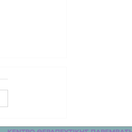
ινητική ιστορία των δύο γυναικών
οτώθηκαν στο τροχαίο στη Λέσβο |
μετακομίσει από την Αυστραλία στο