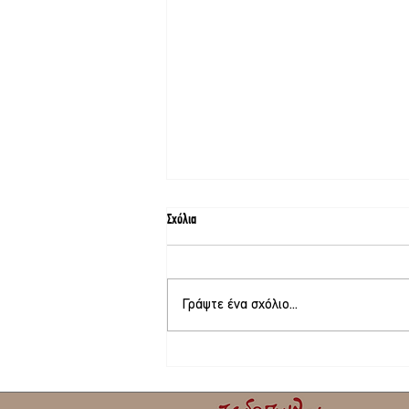
Σχόλια
Γράψτε ένα σχόλιο...
Στο τελικό στάδιο το θερινό σινεμά στη
Σκάλα Καλλονής