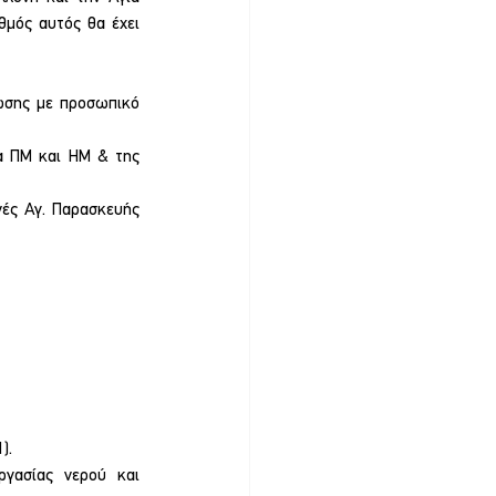
μός αυτός θα έχει 
ωσης με προσωπικό 
α ΠΜ και ΗΜ & της 
ές Αγ. Παρασκευής 
).
γασίας νερού και 