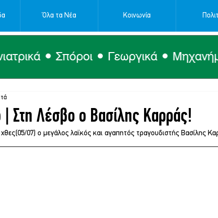
δα
Όλα τα Νέα
Κοινωνία
Πολιτ
πτά
 | Στη Λέσβο ο Βασίλης Καρράς!
χθες(05/07) ο μεγάλος λαϊκός και αγαπητός τραγουδιστής Βασίλης Κα