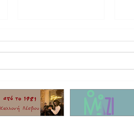
Στο τελικό στάδιο το θερινό σινεμά στη
Έφυγε 
Σκάλα Καλλονής
Τίκης 