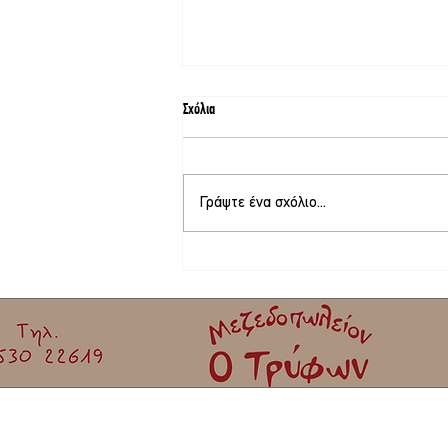
Σχόλια
Γράψτε ένα σχόλιο...
Φεστιβάλ γιορτής σαρδέλας Καλλονής |
Όλο το πρόγραμμα!