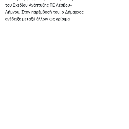
του Σχεδίου Ανάπτυξης ΠΕ Λέσβου-
Λήμνου. Στην παρέμβασή του, ο Δήμαρχος 
ανέδειξε μεταξύ άλλων ως κρίσιμα 
ζητήματα που πρέπει να βρεθούν στην 
προτεραιότητα (και) της Κυβέρνησης, το 
Αντιπλημμυρικό έργο της Καλλονής, τη 
συνέχιση στήριξης των έργων αστικής και 
αγροτικής οδοποιίας καθώς και των 
αναπλάσεων των οικισμών και την 
υπόθεση της υπεσχημένης από την 
Κυβέρνηση χρηματοδότησης του έργου 
κατασκευής Κλειστού Γυμναστηρίου στην 
Καλλονή
12. Κέφι και χορός στις φετινές 
Καρναβαλικές εκδηλώσεις που διοργάνωσε 
ο Δήμος Δυτικής Λέσβου και η 
αντιδημαρχία Πολιτισμού, αναδεικνύοντας 