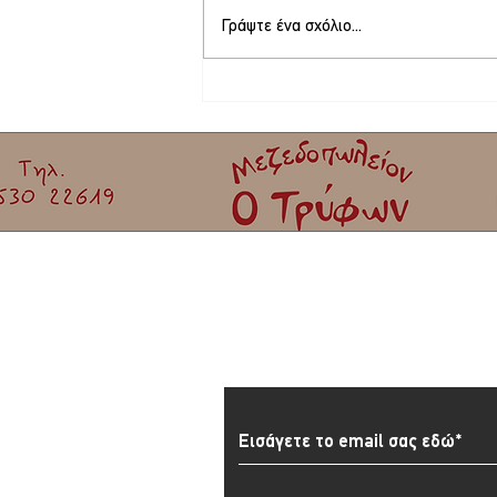
Γράψτε ένα σχόλιο...
Το νέο Διοικητικό Συμβούλιο της
Καλλονής – Πρόεδρος ο Ιωάννης
Πετριτζικλής
Εγγραφείτε στο Newslett