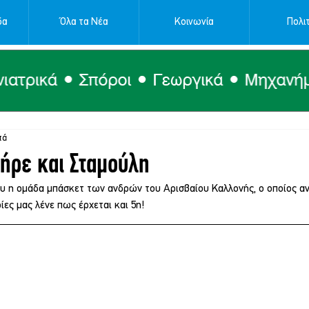
δα
Όλα τα Νέα
Κοινωνία
Πολιτ
τά
Πήρε και Σταμούλη
ου η ομάδα μπάσκετ των ανδρών του Αρισβαίου Καλλονής, ο οποίος αν
ες μας λένε πως έρχεται και 5η!