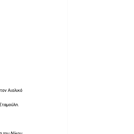
τον Αιολικό 
 Σταμούλη.
η του Νίκου 