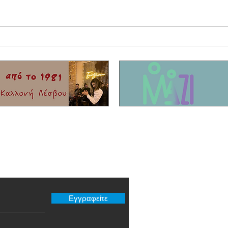
Αθλήτρια της χρονιάς η Μυτιληνιά
Γράφει
τενίστρια Ειρήνη Τσακίρη
"4" τη
er μας
Εγγραφείτε