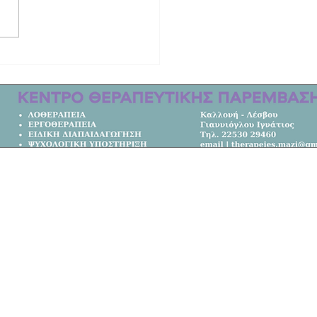
 ιστορία το ΕΠΑΛ Καλλονής | Στους
ς Ελλάδας!
Κεντρική Σελίδα
Όλα τα Νέα
Κοινωνία