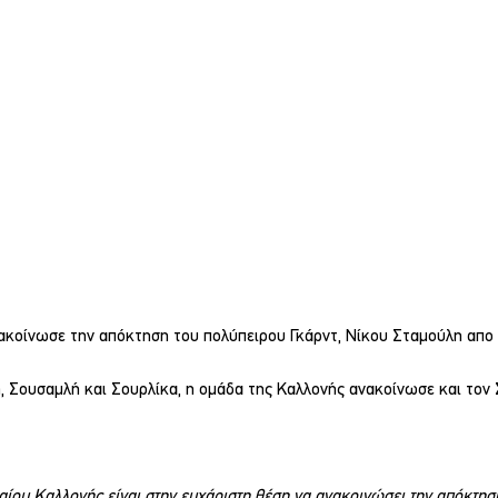
ακοίνωσε την απόκτηση του πολύπειρου Γκάρντ, Νίκου Σταμούλη απο 
η, Σουσαμλή και Σουρλίκα, η ομάδα της Καλλονής ανακοίνωσε και τον
αίου Καλλονής είναι στην ευχάριστη θέση να ανακοινώσει την απόκτησ