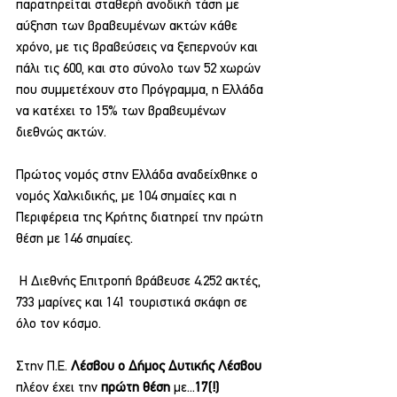
παρατηρείται σταθερή ανοδική τάση με 
αύξηση των βραβευμένων ακτών κάθε 
χρόνο, με τις βραβεύσεις να ξεπερνούν και 
πάλι τις 600, και στο σύνολο των 52 χωρών 
που συμμετέχουν στο Πρόγραμμα, η Ελλάδα 
να κατέχει το 15% των βραβευμένων 
διεθνώς ακτών. 
Πρώτος νομός στην Ελλάδα αναδείχθηκε ο 
νομός Χαλκιδικής, με 104 σημαίες και η 
Περιφέρεια της Κρήτης διατηρεί την πρώτη 
θέση με 146 σημαίες.
 Η Διεθνής Επιτροπή βράβευσε 4.252 ακτές, 
733 μαρίνες και 141 τουριστικά σκάφη σε 
όλο τον κόσμο.
Στην Π.Ε. 
Λέσβου ο Δήμος Δυτικής Λέσβου 
πλέον έχει την 
πρώτη θέση 
με...
17(!)