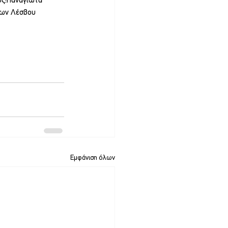
ός:Παναγιώτα 
ίων Λέσβου
Εμφάνιση όλων