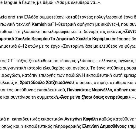
 langue à l’autre, με θέμα: «Άσε με ελεύθερο να...».
λεία από την Ελλάδα συμμετείχαν, καταθέτοντας πολυγλωσσικά έργα δ
πωνική τεχνική Kamishibaï («θεατρική αφήγηση με εικόνες»), που συν
ίσθηση, τη γλωσσική ποικιλομορφία και τη δύναμη της εικόνας.
«Σαντο
Δημοτικό Σχολείο ΚεραμίουΤο Δημοτικό Σχολείο Κεραμίου
 απέσπασε 3ο
ημοτικά 6–12 ετών με το έργο «Σαντορίνη: άσε με ελεύθερο να φύγω..
ς ΣΤ΄ τάξης ξετυλίχθηκε σε τέσσερις γλώσσες – ελληνικά, αγγλικά, γ
α συγκινητική ιστορία ελευθερίας και ονείρου. Το έργο ντύθηκε μουσι
Δρογώση, κατόπιν επιλογής των παιδιών.Η εκπαιδευτική αυτή εμπειρ
λείου, κ. 
Χριστόδουλο Χατζηιωάννου
, ο οποίος στήριξε σταθερά και 
αι της υπεύθυνης εκπαιδευτικού, 
Παναγιώτας Μαρινέλλη
, καθηγήτρια
ε και συντόνισε τη συμμετοχή.
«Άσε με να ζήσω όπως ονειρεύομαι» – 
κά η  εκπαιδευτικός εικαστικών 
Αντιγόνη Καψάλη
 καθώς κατεύθυνε τ
 όπως και η εκπαιδευτικός πληροφορικής 
Ελπινίκη Δημοσθένους
 επι