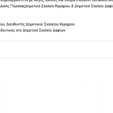
 δημιουργικότητα με λέξεις, εικόνες και όνειρα.Υπεύθυνη Εκπαιδευτικ
λλικής ΓλώσσαςΔημοτικό Σχολείο Κεραμίου & Δημοτικό Σχολείο Δαφ
ου, διευθυντής Δημοτικού Σχολείου Κεραμίου
ιδευτικός στο Δημοτικό Σχολείο Δαφίων