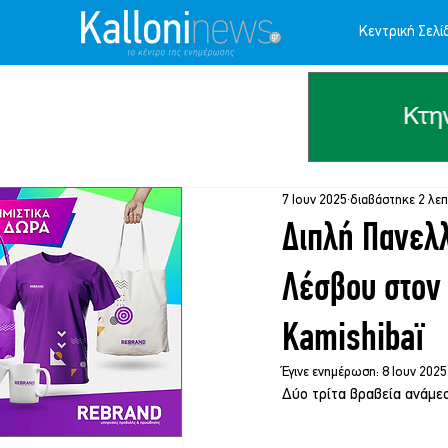
Κεντρική Σελί
7 Ιουν 2025
διαβάστηκε 2 λε
Διπλή Πανελλ
Λέσβου στον
Kamishibaï
Έγινε ενημέρωση:
8 Ιουν 2025
Δύο τρίτα βραβεία ανάμε