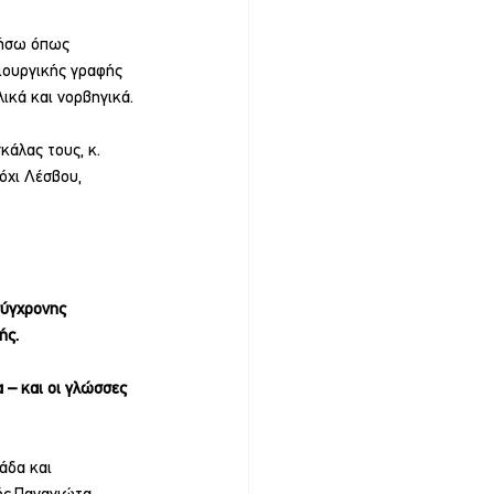
ζήσω όπως 
μιουργικής γραφής 
ικά και νορβηγικά.
άλας τους, κ. 
όχι Λέσβου, 
σύγχρονης 
ής. 
 – και οι γλώσσες 
άδα και 