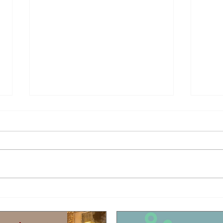
Έφυγε από τη ζωή ο τραγουδιστής Τζον
Η συγκ
Τίκης με καταγωγή από το Μόλυβο!
που σκ
Είχαν 