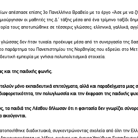
ίων απέσπασε επίσης 3ο Πανελλήνιο Βραβείο με το έργο «Άσε με να 
ημιούργησαν οι μαθητές της Δ΄ τάξης μέσα από ένα τρίμηνο ταξίδι δη
τορία τους αποτυπώθηκε σε τέσσερις γλώσσες: ελληνικά, γαλλικά, αγγλ
 γλώσσας δεν ήταν τυχαία: προέκυψε μέσα από τη συνεργασία της δασκ
 το παράρτημα του Πανεπιστημίου της Νορβηγίας που εδρεύει στο Μετ
δευτική εμπειρία με γνήσια πολυπολιτισμικά στοιχεία.
ς και της παιδικής φωνής.
οτελούν μόνο εκπαιδευτικά επιτεύγματα, αλλά και παραδείγματα μιας 
διαφορετικότητα, την πολυγλωσσία και την έκφραση της παιδικής ψυχ
υς, τα παιδιά της Λέσβου δήλωσαν ότι η φαντασία δεν γνωρίζει σύνορα
α ακούγονται.
ατοποιήθηκε διαδικτυακά, συγκεντρώνοντας σχολεία από όλη την Ελλ