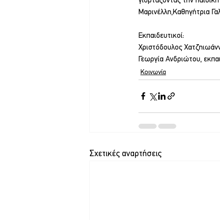
γιορτάζοντας την παιδική
Μαρινέλλη,Καθηγήτρια Γα
Εκπαιδευτικοί:
Χριστόδουλος Χατζηιωάνν
Γεωργία Ανδριώτου, εκπα
Κοινωνία
Σχετικές αναρτήσεις