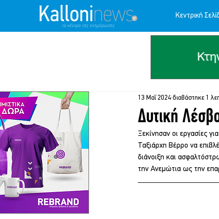
Κεντρική Σελί
13 Μαΐ 2024
διαβάστηκε 1 λε
Δυτική Λέσβο
Ξεκίνησαν οι εργασίες γι
Ταξιάρχη Βέρρο να επιβλέ
διάνοιξη και ασφαλτόστρω
την Ανεμώτια ως την επα