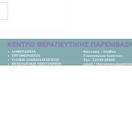
ινητική ιστορία των δύο γυναικών
οτώθηκαν στο τροχαίο στη Λέσβο |
μετακομίσει από την Αυστραλία στο
Κεντρική Σελίδα
Όλα τα Νέα
Κοινωνία