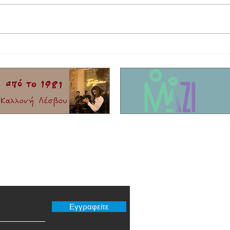
Έφυγε από τη ζωή ο τραγουδιστής Τζον
Η συγκ
Τίκης με καταγωγή από το Μόλυβο!
που σκ
Είχαν 
νησί!
er μας
Εγγραφείτε