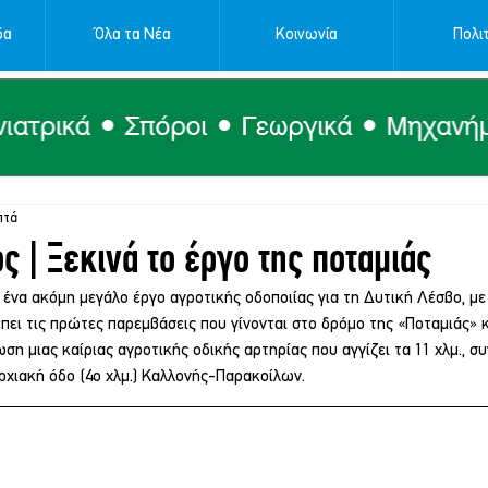
δα
Όλα τα Νέα
Κοινωνία
Πολιτ
πτά
ς | Ξεκινά το έργο της ποταμιάς
α ένα ακόμη μεγάλο έργο αγροτικής οδοποιίας για τη Δυτική Λέσβο, μ
πει τις πρώτες παρεμβάσεις που γίνονται στο δρόμο της «Ποταμιάς» 
ση μιας καίριας αγροτικής οδικής αρτηρίας που αγγίζει τα 11 χλμ., σ
ρχιακή όδο (4ο χλμ.) Καλλονής-Παρακοίλων.