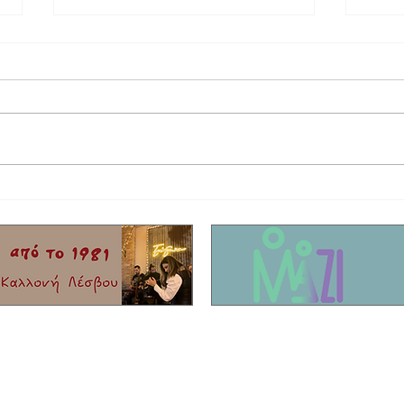
Στο αυτόφωρο 69χρονος κτηνοτρόφος για
Με 19 
μετακίνηση κοπαδιού στο Σίγρι
της Ασ