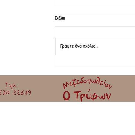
Σχόλια
Γράψτε ένα σχόλιο...
Μετέφερε άχυρο και συνελήφθη