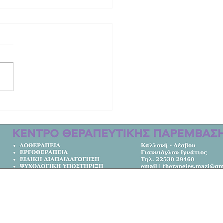
μοτοσικλέτες ενισχύθηκε ο στόλος
τυνομικής Δ/νσης Βορείου Αιγαίου