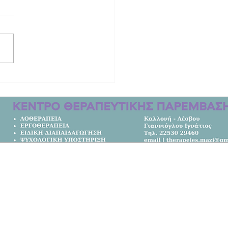
ινητική ιστορία των δύο γυναικών
οτώθηκαν στο τροχαίο στη Λέσβο |
μετακομίσει από την Αυστραλία στο
Κεντρική Σελίδα
Όλα τα Νέα