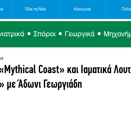
δα
Όλα τα Νέα
Κοινωνία
Πολιτ
τά
 «Mythical Coast» και Ιαματικά Λου
» με Άδωνι Γεωργιάδη