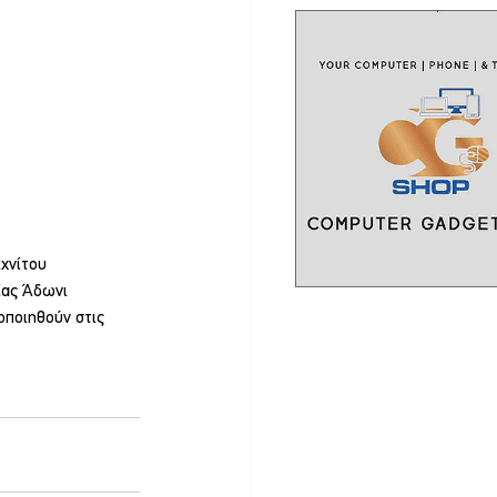
χνίτου 
ίας Άδωνι 
οποιηθούν στις 