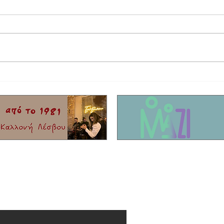
Έφυγε από τη ζωή ο τραγουδιστής Τζον
Η συγκ
Τίκης με καταγωγή από το Μόλυβο!
που σκ
Είχαν 
νησί!
er μας