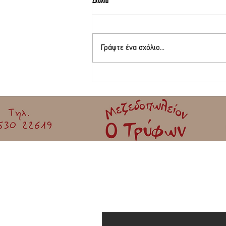
Σχόλια
Γράψτε ένα σχόλιο...
Στο τελικό στάδιο το θερινό σινεμά στη
Σκάλα Καλλονής
Εγγραφείτε στο Newslett