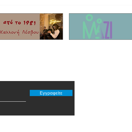
Δημαιρεσίες Δήμος Δυτικής Λέσβου:
Χρηματ
Παραμένει Πρόεδρος του Δημοτικού
αποκατ
συμβουλίου ο Στρατής Γελαγώτης
στα νη
er μας
Εγγραφείτε