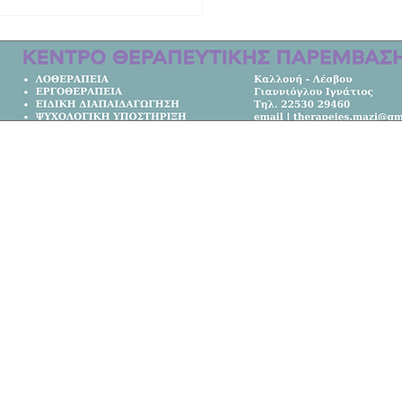
οδότηση 7,05 εκατ. ευρώ για έργα
άστασης από φυσικές καταστροφές
σιά του Βορείου Αιγαίου
Κεντρική Σελίδα
Όλα τα Νέα
Κοινωνία
Πολιτική
Αθλητικά