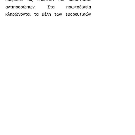
αντιπροσώπων. Στα πρωτοδικεία 
κληρώνονται τα μέλη των εφορευτικών 
επιτροπών του κάθε εκλογικού τμήματος 
και οι αναπληρωτές τους. Στην κλήρωση 
περιλαμβάνονται οι εγγεγραμμένοι στους 
εκλογικούς καταλόγους του οικείου 
εκλογικού διαμερίσματος που φέρονται 
στους καταλόγους αυτούς ως κάτοικοι της 
περιοχής, έχουν τουλάχιστον απολυτήριο 
δημοτικού και είναι κάτω των 65 ετών.
Πηγή: ΑΠΕ-ΜΠΕ
Εκλογές 2023
Ελλάδα
Κοινωνία
ΕΛΛΑΔΑ