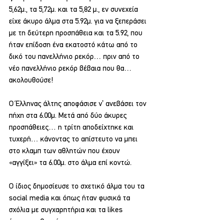
5,62μ., τα 5,72μ. και τα 5,82 μ., εν συνεχεία 
είχε άκυρο άλμα στα 5.92μ. για να ξεπεράσει 
με τη δεύτερη προσπάθεια και τα 5.92, που 
ήταν επίδοση ένα εκατοστό κάτω από το 
δικό του πανελλήνιο ρεκόρ… πριν από το 
νέο πανελλήνιο ρεκόρ βέβαια που θα… 
ακολουθούσε!
Ο Έλληνας άλτης αποφάσισε ν’ ανεβάσει τον 
πήχη στα 6.00μ. Μετά από δύο άκυρες 
προσπάθειες… η τρίτη αποδείχτηκε και 
τυχερή… κάνοντας το απίστευτο να μπει 
στο κλαμπ των αθλητών που έχουν 
«αγγίξει» τα 6.00μ. στο άλμα επί κοντώ.
Ο ίδιος δημοσίευσε το σχετικό άλμα του τα 
social media και όπως ήταν φυσικά τα 
σχόλια με συγχαρητήρια και τα likes 