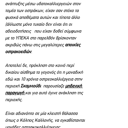
ανάπτυξης μέσω υδατοκαλλιεργειών στον 
τομέα των οστράκων, είχαν σαν στόχο τα 
φυσικά αποθέματα αυτών και τίποτα άλλο 
(άλλωστε μόνο τυχαίο δεν είναι ότι οι 
αδειοδοτήσεις   που είχαν δοθεί σύμφωνα 
με το ΥΠΕΚΑ στο παρελθόν βρίσκονταν 
ακριβώς πάνω στις μεγαλύτερες 
αποικίες 
οστρακοειδών
.
Αποτελεί δε, πρόκληση στο κοινό περί 
δικαίου αίσθημα το γεγονός ότι η μοναδική 
εδώ και 10 χρόνια οστρεοκαλλιέργεια στην 
περιοχή
 Σκαμνιούδι
  παρουσίαζε 
μηδενική 
παραγωγή 
και για αυτό έγινε ανάκληση της 
περιοχής.
Είναι αδιανόητο σε μία κλειστή θάλασσα 
όπως ο Κόλπος Καλλονής, να εγκαθίστανται 
μονάδες οστρακοκαλλιέργειας. 