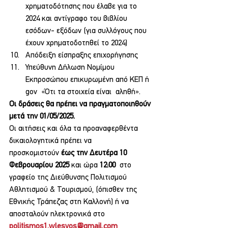
χρηματοδότησης που έλαβε για το 
2024 και αντίγραφο του βιβλίου 
εσόδων- εξόδων (για συλλόγους που 
έχουν χρηματοδοτηθεί το 2024)
Απόδειξη είσπραξης επιχορήγησης
Υπεύθυνη Δήλωση Νομίμου 
Εκπροσώπου επικυρωμένη από ΚΕΠ ή 
gov  «Ότι τα στοιχεία είναι  αληθή».
Οι δράσεις θα πρέπει να πραγματοποιηθούν 
μετά την 01/05/2025.
Οι αιτήσεις και όλα τα προαναφερθέντα 
δικαιολογητικά πρέπει να 
προσκομιστούν 
έως την
Δευτέρα 10 
Φεβρουαρίου 2025
 και ώρα 
12:00
  στο 
γραφείο της Διεύθυνσης Πολιτισμού 
Αθλητισμού & Τουρισμού, (όπισθεν της 
Εθνικής Τράπεζας στη Καλλονή) ή να 
αποσταλούν ηλεκτρονικά στο 
politismos1.wlesvos@gmail.com