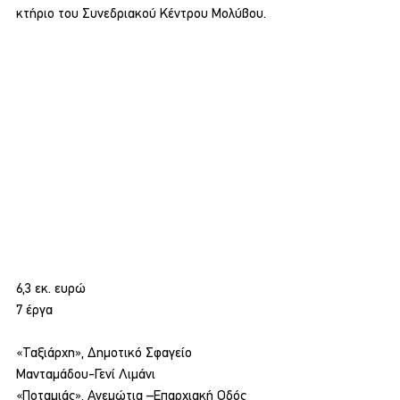
κτήριο του Συνεδριακού Κέντρου Μολύβου.
6,3 εκ. ευρώ
7 έργα
«Ταξιάρχη», Δημοτικό Σφαγείο 
Μανταμάδου-Γενί Λιμάνι
«Ποταμιάς», Ανεμώτια –Επαρχιακή Οδός 