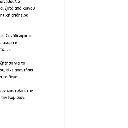
οινοβούλιο 
αι ζητά από κοινού 
νητική απόπειρα 
σε: Συνάδελφοι το 
ς ακόμη κ 
ετε…».
υζήτηση για το 
υ, είχε απαντήσει 
α το θέμα.
ουν επιστολή στην 
την Κομισιόν.