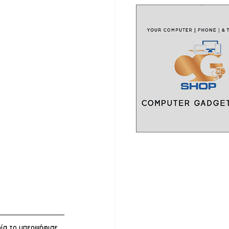
ία το υπερψήφισε 