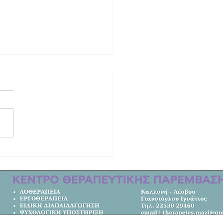
ινητική ιστορία των δύο γυναικών
οτώθηκαν στο τροχαίο στη Λέσβο |
μετακομίσει από την Αυστραλία στο