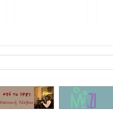
Έφυγε από τη ζωή ο τραγουδιστής Τζον
Η συγκ
Τίκης με καταγωγή από το Μόλυβο!
που σκ
Είχαν 
νησί!