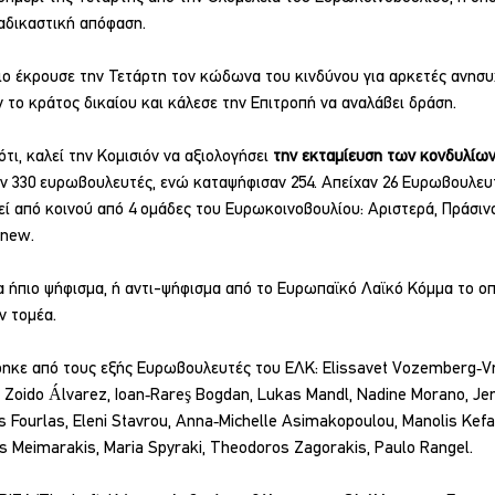
αδικαστική απόφαση.
ο έκρουσε την Τετάρτη τον κώδωνα του κινδύνου για αρκετές ανησυχ
 το κράτος δικαίου και κάλεσε την Επιτροπή να αναλάβει δράση.
τι, καλεί την Κομισιόν να αξιολογήσει
 την εκταμίευση των κονδυλίων
αν 330 ευρωβουλευτές, ενώ καταψήφισαν 254. Απείχαν 26 Ευρωβουλευ
εί από κοινού από 4 ομάδες του Ευρωκοινοβουλίου: Αριστερά, Πράσινο
enew.
ήπιο ψήφισμα, ή αντι-ψήφισμα από το Ευρωπαϊκό Λαϊκό Κόμμα το οπο
ν τομέα.
ηκε από τους εξής Ευρωβουλευτές του ΕΛΚ: Elissavet Vozemberg‑Vri
 Zoido Álvarez, Ioan‑Rareş Bogdan, Lukas Mandl, Nadine Morano, Je
 Fourlas, Eleni Stavrou, Anna‑Michelle Asimakopoulou, Manolis Kefal
 Meimarakis, Maria Spyraki, Theodoros Zagorakis, Paulo Rangel.