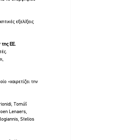
ητικές εξελίξεις 
 της ΕΕ.
τές.
ι, 
ίο «χαιρετίζει την 
onidi, Tomáš 
roen Lenaers, 
ogiannis, Stelios 