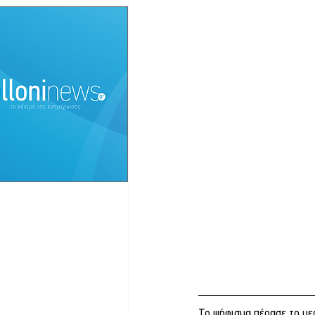
Το ψήφισμα πέρασε το με