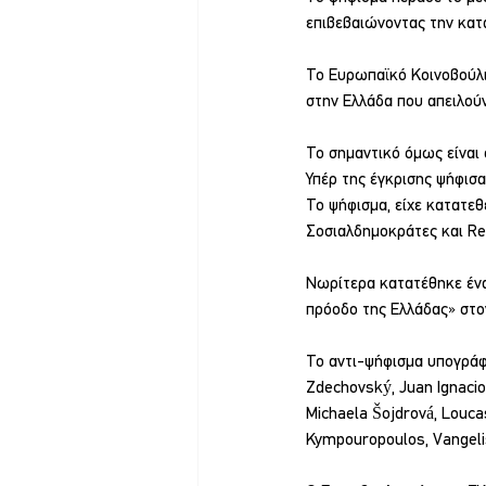
επιβεβαιώνοντας την κατ
Το Ευρωπαϊκό Κοινοβούλι
στην Ελλάδα που απειλούν
Το σημαντικό όμως είναι ό
Υπέρ της έγκρισης ψήφισ
Το ψήφισμα, είχε κατατεθ
Σοσιαλδημοκράτες και R
Νωρίτερα κατατέθηκε ένα 
πρόοδο της Ελλάδας» στο
Το αντι-ψήφισμα υπογράφ
Zdechovský, Juan Ignacio
Michaela Šojdrová, Loucas
Kympouropoulos, Vangelis