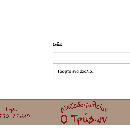
Σχόλια
Γράψτε ένα σχόλιο...
Στο τελικό στάδιο το θερινό σινεμά στη
Σκάλα Καλλονής