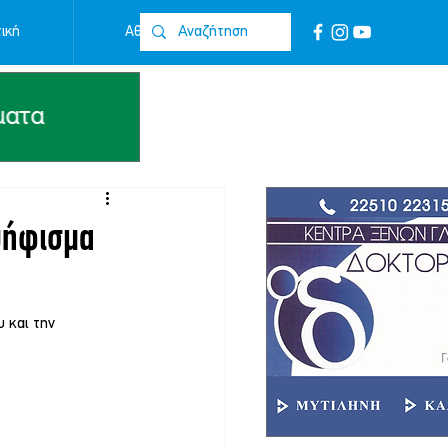
ική
Αθλητικά
Επικοινωνία
ψήφισμα
υ και την 