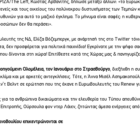
ΙΖΑ/The Left, Κώστας Αρβανίτης, δήλωσε μεταξύ άλλων: «το Ευρωκ
ενείς και τους οικείους του πολύνεκρου δυστυχήματος των Τεμπών κ
υθυνών για αυτό το μαζικό έγκλημα. Το μήνυμα είναι σαφές: η κυβερ
ροσώπων δεν θα περάσει».
λευτής της ΝΔ, Ελίζα Βόζεμπεργκ, με ανάρτησή της στο Twitter τόνι
α, δεν προσφέρεται για πολιτικά παιχνίδια! Εγκρίνατε με την ψήφο σα
που δίνονται στη χώρα! Επιτίθεστε κατά της Χώρας μας & πανηγυρίζ
οηγούμενη Ολομέλεια, τον Ιανουάριο στο Στρασβούργο
, διεξήχθη η σ
 κλίμα και με αρκετές αντεγκλήσεις. Τότε, η Άννα Μισέλ Ασημακοπούλο
 ιν’τ Βελντ σε ερώτηση που της έκανε η Ευρωβουλευτής του Renew γι
 για τα ανθρώπινα δικαιώματα και την ελευθερία του Τύπου απευθύν
Επιτροπής, Ούρσουλα φον ντερ Λάιεν, ζητώντας άμεσα ενέργειες από 
ινοβουλίου επικεντρώνονται σε