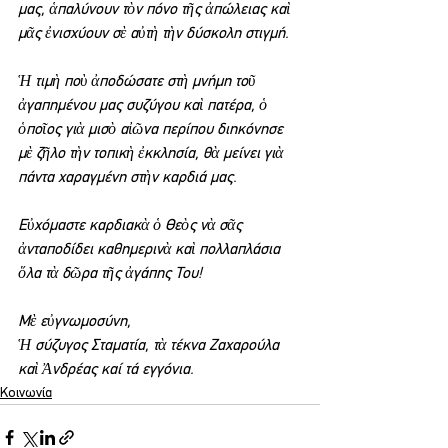
μας, ἁπαλύνουν τὸν πόνο τῆς ἀπώλειας καὶ 
μᾶς ἐνισχύουν σὲ αὐτὴ τὴν δύσκολη στιγμή.
Ἡ τιμὴ ποὺ ἀποδώσατε στὴ μνήμη τοῦ 
ἀγαπημένου μας συζύγου καὶ πατέρα, ὁ 
ὁποῖος γιὰ μισὸ αἰῶνα περίπου διηκόνησε 
μὲ ζῆλο τὴν τοπικὴ ἐκκλησία, θὰ μείνει γιὰ 
πάντα χαραγμένη στὴν καρδιά μας.
Εὐχόμαστε καρδιακὰ ὁ Θεὸς νὰ σᾶς 
ἀνταποδίδει καθημερινὰ καὶ πολλαπλάσια 
ὅλα τὰ δῶρα τῆς ἀγάπης Του!
Μὲ εὐγνωμοσύνη,
Ἡ σύζυγος Σταματία, τὰ τέκνα Ζαχαρούλα 
καὶ Ἀνδρέας καί τά εγγόνια.
Κοινωνία