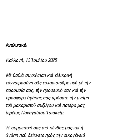
Αναλυτικά:
Καλλονή, 12 Ἰουλίου 2025
Μὲ βαθιὰ συγκίνηση καὶ εἰλικρινὴ 
εὐγνωμοσύνη σᾶς εὐχαριστοῦμε ποὺ μὲ τὴν 
παρουσία σας, τὴν προσευχή σας καὶ τὴν 
προσφορὰ ἀγάπης σας τιμήσατε τὴν μνήμη 
τοῦ μακαριστοῦ συζύγου καὶ πατέρα μας, 
ἱερέως Παναγιώτου Ἰωακείμ.
Ἡ συμμετοχή σας στὸ πένθος μας καὶ ἡ 
ἀγάπη ποὺ δείχνετε πρὸς τὴν οἰκογένειά 