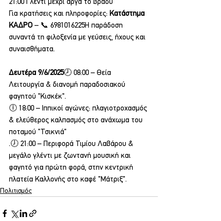
21:00 Γλέντι μέχρι αργά το βράδυ
Για κρατήσεις και πληροφορίες: 
Κατάστημα 
ΚΑΔΡΟ
 – 📞 6981016225Η παράδοση 
συναντά τη φιλοξενία με γεύσεις, ήχους και 
συναισθήματα.
Δευτέρα 9/6/2025
🕗 08:00 – Θεία 
Λειτουργία & διανομή παραδοσιακού 
φαγητού "Κισκέκ".
🕕 18:00 – Ιππικοί αγώνες: πλαγιοτροχασμός 
& ελεύθερος καλπασμός στο ανάχωμα του 
ποταμού "Τσικνιά"
.🕖 21:00 – Περιφορά Τιμίου Λαβάρου & 
μεγάλο γλέντι με ζωντανή μουσική και 
φαγητό για πρώτη φορά, στην κεντρική 
πλατεία Καλλονής στο καφέ "Μάτριξ".
Πολιτισμός