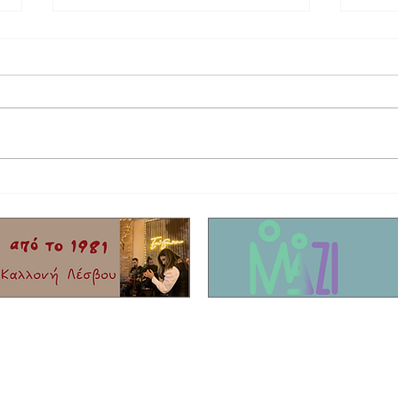
Στο τελικό στάδιο το θερινό σινεμά στη
Έφυγε 
Σκάλα Καλλονής
Τίκης 
er μας