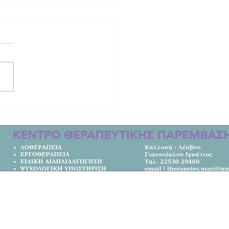
από τη ζωή ο τραγουδιστής Τζον
με καταγωγή από το Μόλυβο!
Κεντρική Σελίδα