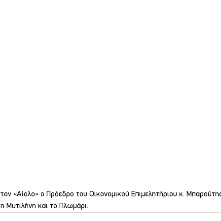
ον «Αίολο» ο Πρόεδρο του Οικονομικού Επιμελητήριου κ. Μπαρούτης
η Μυτιλήνη και το Πλωμάρι.