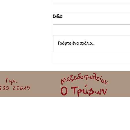
Σχόλια
Γράψτε ένα σχόλιο...
Φεστιβάλ γιορτής σαρδέλας Καλλονής |
Όλο το πρόγραμμα!
Εγγραφείτε στο Newslett