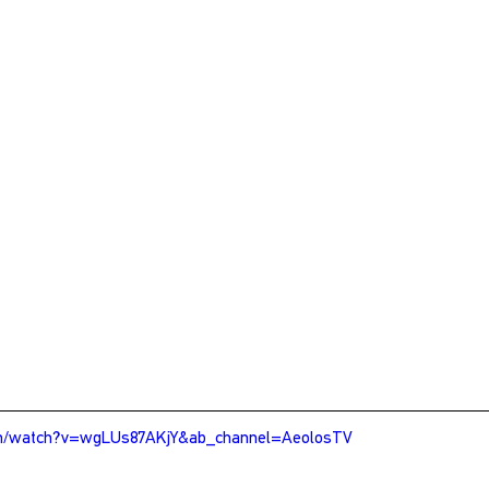
om/watch?v=wgLUs87AKjY&ab_channel=AeolosTV