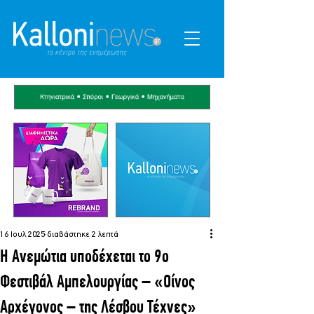
16 Ιουλ 2025
διαβάστηκε 2 λεπτά
Η Ανεμώτια υποδέχεται το 9ο
Φεστιβάλ Αμπελουργίας – «Οίνος
Αρχέγονος – της Λέσβου Τέχνες»