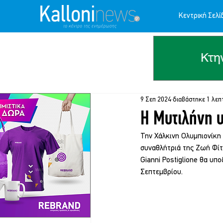
Κεντρική Σελί
9 Σεπ 2024
διαβάστηκε 1 λεπ
Η Μυτιλήνη υ
Την Χάλκινη Ολυμπιονίκη
συναθλήτριά της Ζωή Φίτ
Gianni Postiglione θα υπ
Σεπτεμβρίου.