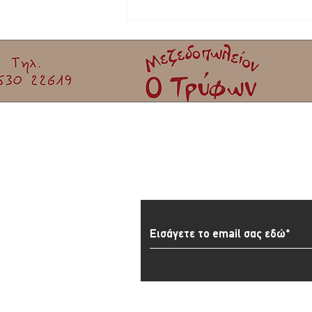
Το νέο Διοικητικό Συμβούλιο της
Καλλονής – Πρόεδρος ο Ιωάννης
Πετριτζικλής
Εγγραφείτε στο Newslett