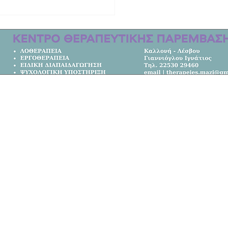
 ιστορία το ΕΠΑΛ Καλλονής | Στους
ς Ελλάδας!
Κεντρική Σελίδα
Όλα τα Νέα
Κοινωνία
Πολιτική
Αθλητικά