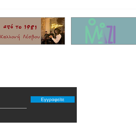
Αθλήτρια της χρονιάς η Μυτιληνιά
Γράφει
τενίστρια Ειρήνη Τσακίρη
"4" τη
er μας
Εγγραφείτε