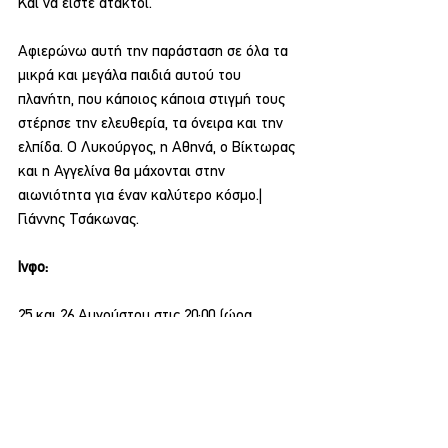
Και να είστε άτακτοι.
Αφιερώνω αυτή την παράσταση σε όλα τα 
μικρά και μεγάλα παιδιά αυτού του 
πλανήτη, που κάποιος κάποια στιγμή τους 
στέρησε την ελευθερία, τα όνειρα και την 
ελπίδα. Ο Λυκούργος, η Αθηνά, ο Βίκτωρας 
και η Αγγελίνα θα μάχονται στην 
αιωνιότητα για έναν καλύτερο κόσμο.| 
Γιάννης Τσάκωνας.
Ινφο:
25 και 26 Αυγούστου στις 20:00 (ώρα 
προσέλευσης 19:30) στο Κάστρο Μυτιλήνης.
Διάρκεια παράστασης 65 λεπτά.
Φεστιβάλ Δήμου Μυτιλήνης «Λεσβιακό 
Καλοκαίρι»
Προπώληση: