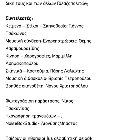
δική τους και των άλλων Γαλαζοπολιτών;
Συντελεστές :
Κείμενο – Στίχοι - Σκηνοθεσία: Γιάννης 
Τσάκωνας
Μουσική σύνθεση-Ενορχηστρώσεις: Θέμης 
Καραμουρατίδης
Κίνηση – Χορογραφίες: Μαριμίλλη 
Ασημακοπούλου
Σκηνικά – Κοστούμια: Πάρης Λαλιώτης
Μουσική διδασκαλία: Βρισηίς Πετροπούλου
Βοηθός σκηνοθέτη: Νάνσυ Χριστοπούλου
Φωτογράφιση παράστασης: Νίκος 
Τσακανίκας
Ηχογράφηση τραγουδιών – : 
NoiseBoxStudio- ∆ιονύσηςΜπάστας
Παίζουν οι ηθοποιοί (με αλφαβητική σειρά):