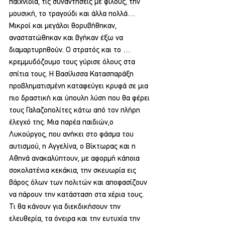
παιχνίδια, τις συναντήσεις με φίλους, την 
μουσική, το τραγούδι και άλλα πολλά… 
Μικροί και μεγάλοι θορυβήθηκαν, 
αναστατώθηκαν και βγήκαν έξω να 
διαμαρτυρηθούν. Ο στρατός και το … 
κρεμμυδόζουμο τους γύρισε όλους στα 
σπίτια τους. Η Βασίλισσα Κατασπαράξη 
προβληματισμένη καταφεύγει κρυφά σε μια 
πιο δραστική και ύπουλη λύση που θα φέρει 
τους Γαλαζοπολίτες κάτω από τον πλήρη 
έλεγχό της. Μια παρέα παιδιών,ο 
Λυκούργος, που ανήκει στο φάσμα του 
αυτισμού, η Αγγελίνα, ο Βίκτωρας και η 
Αθηνά ανακαλύπτουν, με αφορμή κάποια 
σοκολατένια κεκάκια, την σκευωρία εις 
βάρος όλων των πολιτών και αποφασίζουν 
να πάρουν την κατάσταση στα χέρια τους. 
Τι θα κάνουν για διεκδικήσουν την 
ελευθερία, τα όνειρα και την ευτυχία την 