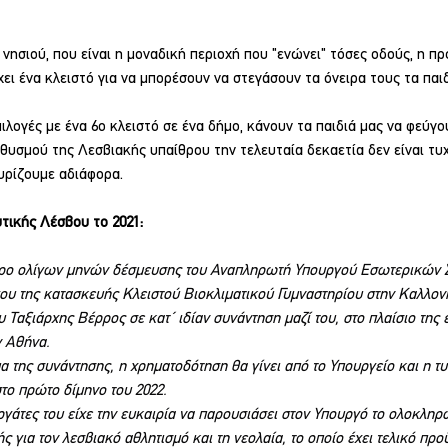
 νησιού, που είναι η μοναδική περιοχή που "ενώνει" τόσες οδούς, η π
χει ένα κλειστό για να μπορέσουν να στεγάσουν τα όνειρα τους τα παιδ
ιλογές με ένα 6ο κλειστό σε ένα δήμο, κάνουν τα παιδιά μας να φεύγο
υσμού της Λεσβιακής υπαίθρου την τελευταία δεκαετία δεν είναι τυχαί
υρίζουμε αδιάφορα.
τικής Λέσβου το 2021:
ρο ολίγων μηνών δέσμευσης του Αναπληρωτή Υπουργού Εσωτερικών Στ
ου της κατασκευής Κλειστού Βιοκλιματικού Γυμναστηρίου στην Καλλονή
Ταξιάρχης Βέρρος σε κατ΄ ιδίαν συνάντηση μαζί του, στο πλαίσιο της 
ν Αθήνα.
 της συνάντησης, η χρηματοδότηση θα γίνει από το Υπουργείο και η τυ
στο πρώτο δίμηνο του 2022.
γάτες του είχε την ευκαιρία να παρουσιάσει στον Υπουργό το ολοκληρ
ής για τον λεσβιακό αθλητισμό και τη νεολαία, το οποίο έχει τελικό πρ