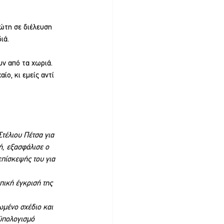
ρώτη σε διέλευση 
ιά.
υν από τα χωριά. 
ο, κι εμείς αντί 
έλιου Πέτσα για 
, εξασφάλισε ο 
επίσκεψής του για 
πική έγκρισή της 
ωμένο σχέδιο και 
οϋπολογισμό 