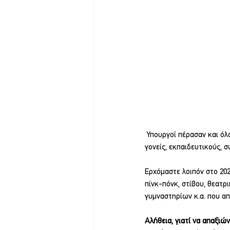
 Υπουργοί πέρασαν και όλοι μίλησαν "θα δούμε το θέμα σοβαρά και θα το υλοποιήσουμε", παίζοντας με αθλητές, 
γονείς, εκπαιδευτικούς, σ
Ερχόμαστε λοιπόν στο 2025
πίνκ-πόνκ, στίβου, θεατρ
γυμναστηρίων κ.α. που 
Αλήθεια, γιατί να απαξιώ