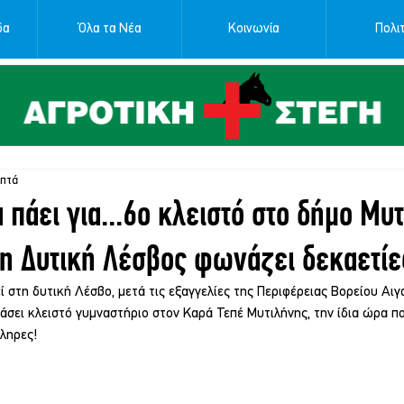
δα
Όλα τα Νέα
Κοινωνία
Πολιτ
επτά
 πάει για...6ο κλειστό στο δήμο Μυ
η Δυτική Λέσβος φωνάζει δεκαετίε
 στη δυτική Λέσβο, μετά τις εξαγγελίες της Περιφέρειας Βορείου Αιγα
σει κλειστό γυμναστήριο στον Καρά Τεπέ Μυτιλήνης, την ίδια ώρα π
ληρες!