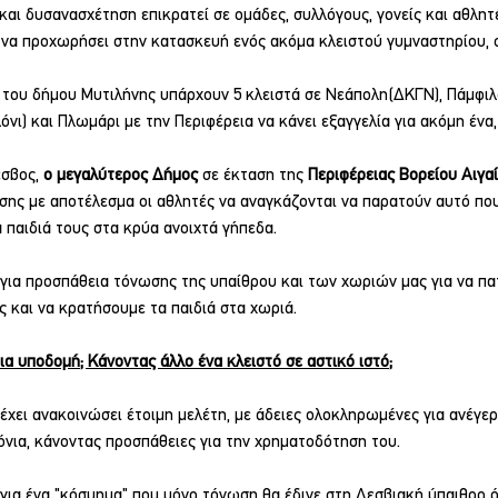
αι δυσανασχέτηση επικρατεί σε ομάδες, συλλόγους, γονείς και αθλητέ
 να προχωρήσει στην κατασκευή ενός ακόμα κλειστού γυμναστηρίου, σ
 του δήμου Μυτιλήνης υπάρχουν 5 κλειστά σε Νεάπολη(ΔΚΓΝ), Πάμφιλα
νι) και Πλωμάρι με την Περιφέρεια να κάνει εξαγγελία για ακόμη ένα,
σβος, 
ο
μεγαλύτερος Δήμος 
σε έκταση της 
Περιφέρειας Βορείου Αιγα
σης με αποτέλεσμα οι αθλητές να αναγκάζονται να παρατούν αυτό που
α παιδιά τους στα κρύα ανοιχτά γήπεδα.
 για προσπάθεια τόνωσης της υπαίθρου και των χωριών μας για να πα
 και να κρατήσουμε τα παιδιά στα χωριά.
οια υποδομή; Κάνοντας άλλο ένα κλειστό σε αστικό ιστό;
χει ανακοινώσει έτοιμη μελέτη, με άδειες ολοκληρωμένες για ανέγερ
όνια, κάνοντας προσπάθειες για την χρηματοδότηση του.
 για ένα "κόσμημα" που μόνο τόνωση θα έδινε στη Λεσβιακή ύπαιθρο 