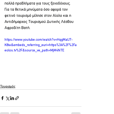
πολλά προβλήματα για τους ξενοδόχους. 
Για τα θετικά μηνύματα όσο αφορά τον 
φετινό τουρισμό μίλησε στον Αίολο και η 
Αντιδήμαρχος Τουρισμού Δυτικής Λέσβου 
Αφροδίτη Βατή.
https://www.youtube.com/watch?v=HqgMaU7-
K8w&embeds_referring_euri=https%3A%2F%2Fa
eolos.tv%2F&source_ve_path=MjM4NTE
Τουρισμός