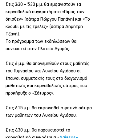
Στις 3:30 – 5:30 μ.μ. θα εμφανιστούν τα 
καρναβαλικά συγκροτήματα «Γάμος των 
όπισθεν» (σάτιρα Γιώργου Παπάνη) και «Το 
κλουβί με τις τρελές» (σάτιρα Δημήτρη 
Τζανή).
Το πρόγραμμα των εκδηλώσεων θα 
συνεχιστεί στην Πλατεία Αγοράς.
Στις 6 μ.μ. θα απονεμηθούν στους μαθητές 
του Γυμνασίου και Λυκείου Αγιάσου οι 
έπαινοι συμμετοχής τους στο διαγωνισμό 
μαθητικής και καρναβαλικής σάτιρας που 
προκήρυξε ο «Σάτυρος».
Στις 6:15 μ.μ. θα εκφωνηθεί η φετινή σάτιρα 
των μαθητών του Λυκείου Αγιάσου.
Στις 6:30 μ.μ. θα παρουσιαστεί το 
καρναβαλικό συγκρότημα «
Agiasos-