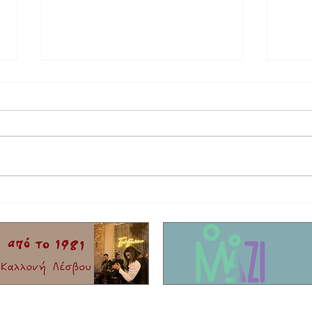
Στο τελικό στάδιο το θερινό σινεμά στη
Έφυγε 
Σκάλα Καλλονής
Τίκης 