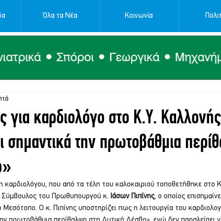
δα
Όλα τα Νέα
Κοινωνία
Πολιτ
πτά
ς για καρδιολόγο στο Κ.Υ. Καλλονής
ι σημαντικά την πρωτοβάθμια περί
ο»
 καρδιολόγου, που από τα τέλη του καλοκαιριού τοποθετήθηκε στο Κ
ός Σύμβουλος του Πρωθυπουργού κ. 
Ιάσων Πιπίνης
, ο οποίος επισημαίν
ο Μεσότοπο. Ο κ. Πιπίνης υποστηρίζει πως η λειτουργία του καρδιολο
την πρωτοβάθμια περίθαλψη στη Δυτική Λέσβο», ενώ δεν παραλείπει ν