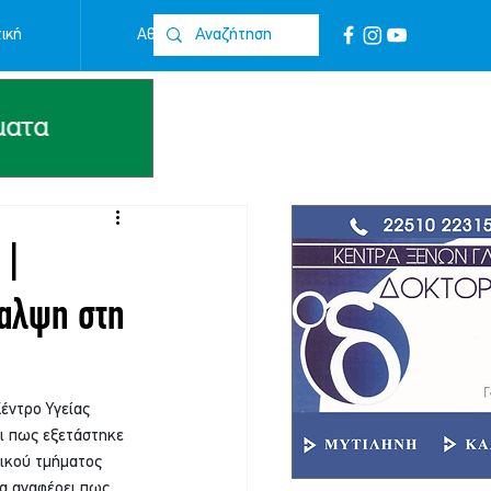
ική
Αθλητικά
Επικοινωνία
 |
θαλψη στη
έντρο Υγείας 
ει πως εξετάστηκε 
γικού τμήματος 
α αναφέρει πως 