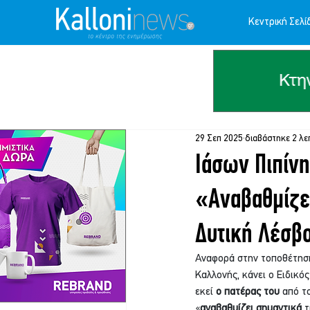
Κεντρική Σελί
29 Σεπ 2025
διαβάστηκε 2 λε
Ιάσων Πιπίνη
«Αναβαθμίζε
Δυτική Λέσβ
Αναφορά στην τοποθέτηση
Καλλονής, κάνει ο Ειδικ
εκεί 
ο πατέρας του
 από τ
«
αναβαθμίζει σημαντικά
 