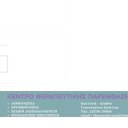
από τη ζωή ο τραγουδιστής Τζον
με καταγωγή από το Μόλυβο!