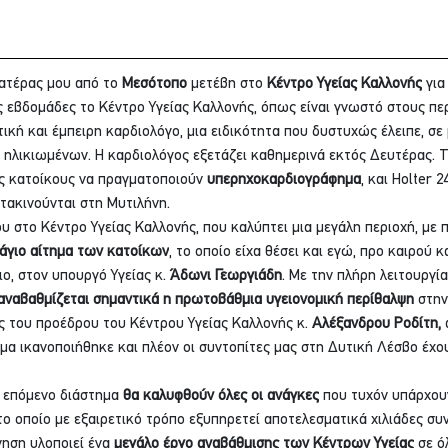
πατέρας μου από το 
Μεσότοπο
 μετέβη στο 
Κέντρο Υγείας Καλλονής
 για
ς εβδομάδες το Κέντρο Υγείας Καλλονής, όπως είναι γνωστό στους πε
τική και έμπειρη καρδιολόγο, μια ειδικότητα που δυστυχώς έλειπε, σε 
 ηλικιωμένων. Η καρδιολόγος εξετάζει καθημερινά εκτός Δευτέρας. 
ς κατοίκους να πραγματοποιούν 
υπερηχοκαρδιογράφημα
, και Holter 
ετακινούνται στη Μυτιλήνη.
 στο Κέντρο Υγείας Καλλονής, που καλύπτει μια μεγάλη περιοχή, με 
άγιο αίτημα των κατοίκων
, το οποίο είχα θέσει και εγώ, προ καιρού 
, στον υπουργό Υγείας κ. 
Άδωνι Γεωργιάδη
. Με την πλήρη λειτουργία
αναβαθμίζεται σημαντικά
η πρωτοβάθμια υγειονομική περίθαλψη
 στην
ς του προέδρου του Κέντρου Υγείας Καλλονής κ. 
Αλέξανδρου Ροδίτη,
 
μα ικανοποιήθηκε και πλέον οι συντοπίτες μας στη Δυτική Λέσβο έχο
 επόμενο διάστημα 
θα καλυφθούν όλες οι ανάγκες
 που τυχόν υπάρχου
το οποίο με εξαιρετικό τρόπο εξυπηρετεί αποτελεσματικά χιλιάδες συν
ηση υλοποιεί ένα 
μεγάλο έργο αναβάθμισης των Κέντρων Υγείας
 σε ό