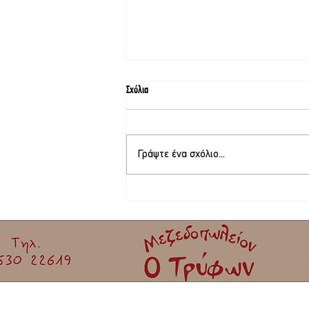
Σχόλια
Γράψτε ένα σχόλιο...
Φεστιβάλ γιορτής σαρδέλας Καλλονής |
Όλο το πρόγραμμα!