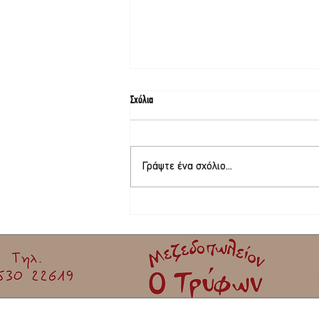
Σχόλια
Γράψτε ένα σχόλιο...
Το νέο Διοικητικό Συμβούλιο της
Καλλονής – Πρόεδρος ο Ιωάννης
Πετριτζικλής