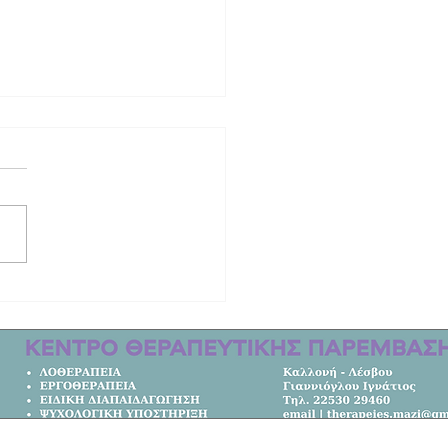
 ιστορία το ΕΠΑΛ Καλλονής | Στους
ς Ελλάδας!