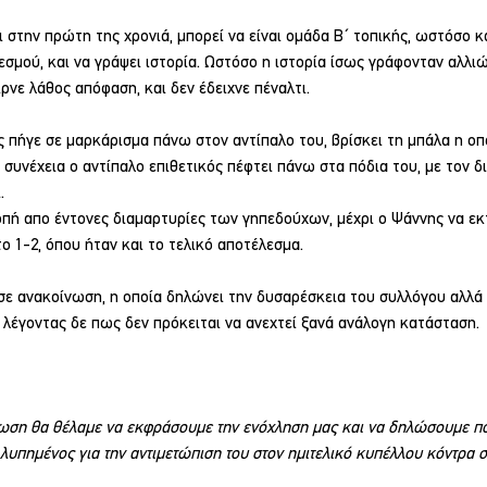
ι στην πρώτη της χρονιά, μπορεί να είναι ομάδα Β΄ τοπικής, ωστόσο κ
εσμού, και να γράψει ιστορία. Ωστόσο η ιστορία ίσως γράφονταν αλλιώ
ρνε λάθος απόφαση, και δεν έδειχνε πέναλτι.
 πήγε σε μαρκάρισμα πάνω στον αντίπαλο του, βρίσκει τη μπάλα η οπο
η συνέχεια ο αντίπαλο επιθετικός πέφτει πάνω στα πόδια του, με τον δι
.
πή απο έντονες διαμαρτυρίες των γηπεδούχων, μέχρι ο Ψάννης να εκτ
το 1-2, όπου ήταν και το τελικό αποτέλεσμα.
ε ανακοίνωση, η οποία δηλώνει την δυσαρέσκεια του συλλόγου αλλά 
, λέγοντας δε πως δεν πρόκειται να ανεχτεί ξανά ανάλογη κατάσταση.
ωση θα θέλαμε να εκφράσουμε την ενόχληση μας και να δηλώσουμε π
 λυπημένος για την αντιμετώπιση του στον ημιτελικό κυπέλλου κόντρα σ