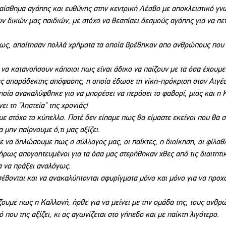
αίσθημα αγάπης και ευθύνης στην κεντρική Λέσβο με αποκλειστικό γν
 δικών μας παιδιών, με στόχο να θεσπίσει δεσμούς αγάπης για να πετ
μως, απαίτησαν πολλά χρήματα τα οποία βρέθηκαν απο ανθρώπους που 
ια να κατανοήσουν κάποιοι πως είναι άδικο να παίζουν με τα όσα έχουμε 
ας απαράδεκτης απόφασης, η οποία έδωσε τη νίκη-πρόκριση στον Αιγ
ποία ανακαλύφθηκε για να μπορέσει να περάσει το φαβορί, μιας και η 
ει τη "ληστεία" της χρονιάς!
με στόχο το κύπελλο. Ποτέ δεν είπαμε πως θα είμαστε εκείνοι που θα 
α μην παίρνουμε ό,τι μας αξίζει.
 να δηλώσουμε πως ο σύλλογος μας, οι παίκτες, η διοίκηση, οι φίλαθλ
ήρως απογοητευμένοι για τα όσα μας στερήθηκαν χθες από τις διαιτητι
α να πράξει αναλόγως.
σέβονται και να ανακαλύπτονται σφυρίγματα μόνο και μόνο για να προ
ουμε πως η Καλλονή, ήρθε για να μείνει με την ομάδα της, τους ανθρώ
 που της αξίζει, κι ας αγωνίζεται στο γήπεδο και με παίκτη λιγότερο.