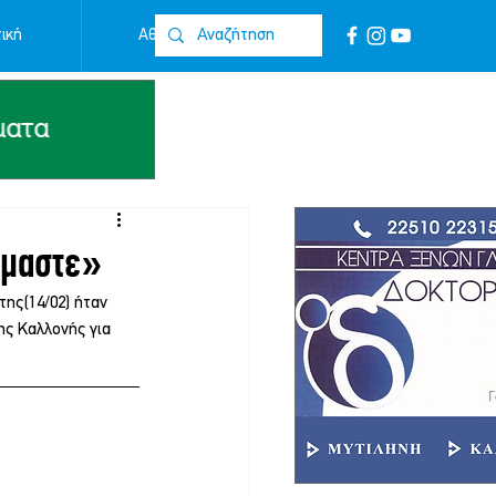
ική
Αθλητικά
Επικοινωνία
όμαστε»
ης(14/02) ήταν 
ης Καλλονής για 