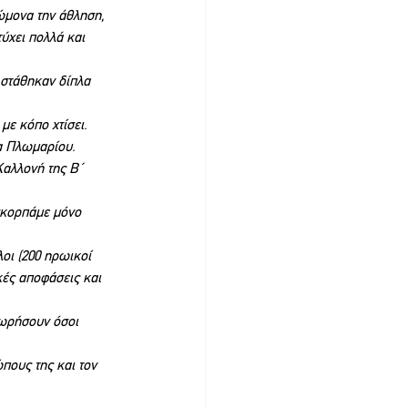
ώμονα την άθληση, 
ύχει πολλά και 
στάθηκαν δίπλα 
με κόπο χτίσει.
έα Πλωμαρίου.
Καλλονή της Β΄ 
σκορπάμε μόνο 
οι (200 ηρωικοί 
κές αποφάσεις και 
χωρήσουν όσοι 
πους της και τον 