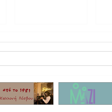
Αθλήτρια της χρονιάς η Μυτιληνιά
Γράφει
τενίστρια Ειρήνη Τσακίρη
"4" τη