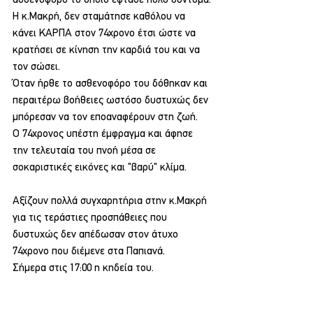
ασθενοφόρο το οποίο έφτασε πολύ σύντομα.
Η κ.Μακρή, δεν σταμάτησε καθόλου να 
κάνει ΚΑΡΠΑ στον 74χρονο έτσι ώστε να 
κρατήσει σε κίνηση την καρδιά του και να 
τον σώσει.
Όταν ήρθε το ασθενοφόρο του δόθηκαν και 
περαιτέρω βοήθειες ωστόσο δυστυχώς δεν 
μπόρεσαν να τον εποαναφέρουν στη ζωή.
Ο 74χρονος υπέστη έμφραγμα και άφησε 
την τελευταία του πνοή μέσα σε 
σοκαριστικές εικόνες και "βαρύ" κλίμα.
Αξίζουν πολλά συγχαρητήρια στην κ.Μακρή 
για τις τεράστιες προσπάθειες που 
δυστυχώς δεν απέδωσαν στον άτυχο 
74χρονο που διέμενε στα Παπιανά.
Σήμερα στις 17:00 η κηδεία του.