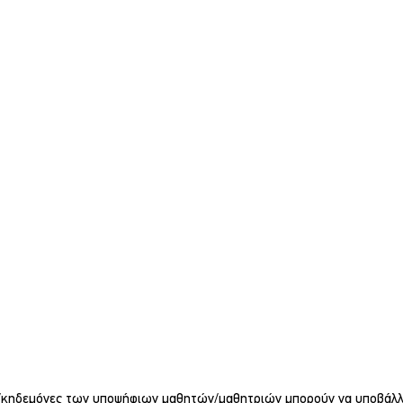
ς/κηδεμόνες των υποψήφιων μαθητών/μαθητριών μπορούν να υποβάλλ