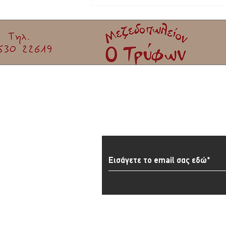
Φεστιβάλ γιορτής σαρδέλας Καλλονής |
Όλο το πρόγραμμα!
Εγγραφείτε στο Newslett