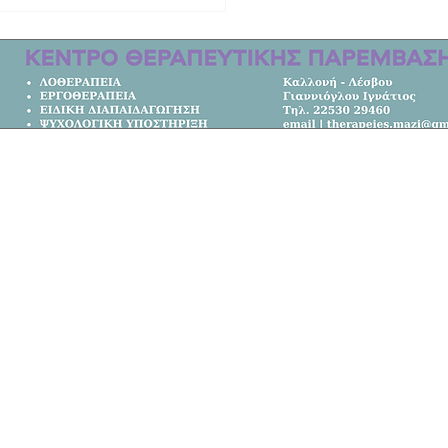
από τη ζωή ο τραγουδιστής Τζον
με καταγωγή από το Μόλυβο!
Κεντρική Σελίδα
Όλα τα Νέα
Κοινωνία
Πολιτική
Αθλητικά