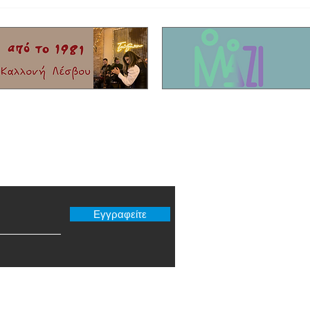
Στο τελικό στάδιο το θερινό σινεμά στη
Έφυγε 
Σκάλα Καλλονής
Τίκης 
er μας
Εγγραφείτε