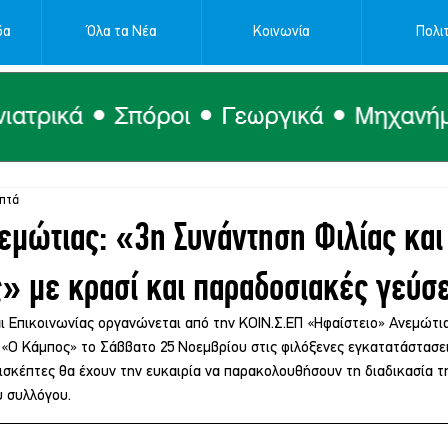
δα
Όλα τα Νέα
Κοινωνία
Πολιτ
επτά
εμώτιας: «3η Συνάντηση Φιλίας και
» με κρασί και παραδοσιακές γεύσε
ι Επικοινωνίας οργανώνεται από την ΚΟΙΝ.Σ.ΕΠ «Ηφαίστειο» Ανεμώτια
Ο Κάμπος» το Σάββατο 25 Νοεμβρίου στις φιλόξενες εγκατατάστασει
ισκέπτες θα έχουν την ευκαιρία να παρακολουθήσουν τη διαδικασία τ
υ συλλόγου.