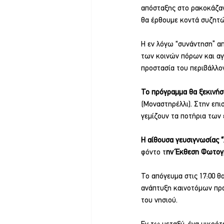
απόσταξης στο ρακοκάζαν
θα έρθουμε κοντά συζητώ
Η εν λόγω “συνάντηση” α
των κοινών πόρων και αγα
προστασία του περιβάλλο
Το πρόγραμμα θα ξεκινήσε
(Μοναστηρέλλι). Στην επισ
γεμίζουν τα ποτήρια των
Η αίθουσα γευσιγνωσίας 
φόντο τ
ην Έκθεση Φωτογ
Το απόγευμα στις 17:00 θ
ανάπτυξη καινοτόμων πρα
του νησιού.