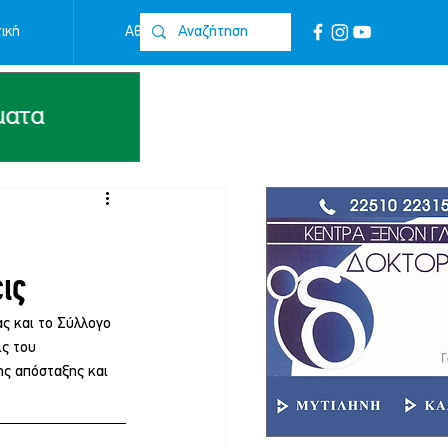
ική
Αθλητικά
Επικοινωνία
ις
ς και το Σύλλογο 
ς του 
ης απόσταξης και 