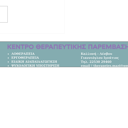
ρες του Αϊβαλιού" της Γεωργίας
ώτου
Κεντρική Σελίδα
Όλα τα Νέα
Κοινωνία