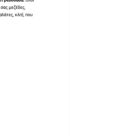
ή ρεβυθάδα.
 Όλοι 
 σας μεζέδες, 
λάτες, κλπ), που 