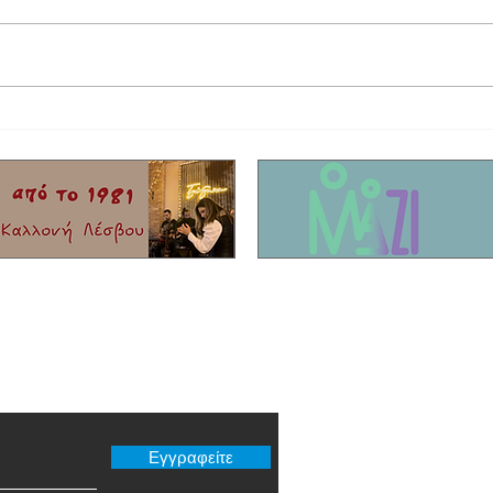
Παρουσίαση βιβλίου | «Κίτρινη Αζαλέα,
"Οι κό
Ροδόδεντρο ποίησης».
Ανδρι
er μας
Εγγραφείτε