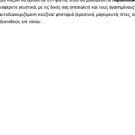
ερο καζάνι θα βρίσκεται στη φωτιά, όπου θα μαγειρεύεται 
παραδοσιακ
ισφέρετε γευστικά, με τις δικές σας σπεσιαλιτέ και τους αγαπημένους
υτοδιαχειριζόμενη κουζίνα/ ψησταριά (κρεατικά, μαγειρευτά, πίτες, σα
διατεθούν, επί τόπου…