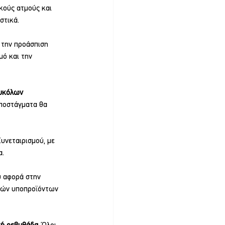
κούς ατμούς και 
στικά.
 την προάσπιση 
ό και την 
υκόλων
αποστάγματα θα 
Συνεταιρισμού, με 
α.
υ αφορά στην 
κών υποπροϊόντων 