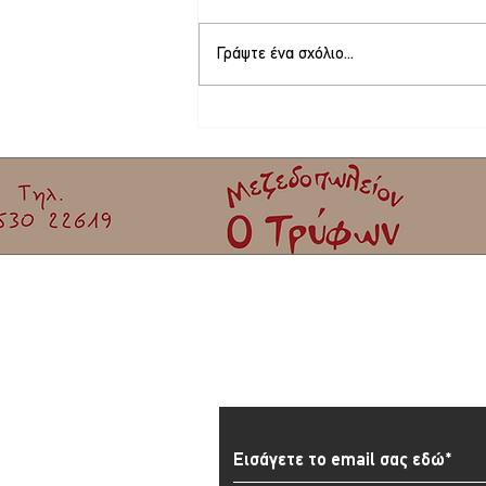
Γράψτε ένα σχόλιο...
Φεστιβάλ γιορτής σαρδέλας Καλλονής |
Έρχεται το μεγαλύτερο φεστιβάλ του
καλοκαιριού!
Εγγραφείτε στο Newslett