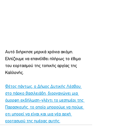
Αυτό διήρκησε μερικά χρόνια ακόμη.
Ελπίζουμε να επανέλθει πλήρως το έθιμο 
του εορτασμού της τοπικής αργίας της 
Καλλονής.
Φέτος πάντως, ο Δήμος Δυτικής Λέσβου 
στο πάρκο βασιλειάδη, διοργανώνει μια 
όμορφη εκδήλωση-γλέντι το μεσημέρι της 
Παρασκευής, το οποίο μπορούμε να πούμε 
οτι μπορεί να είναι και μια νέα αρχή 
εορτασμού της ημέρας αυτής.