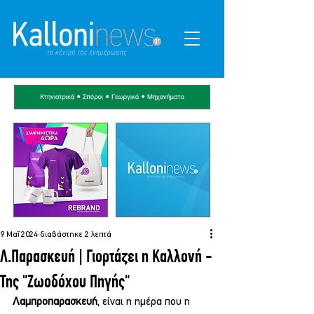
9 Μαΐ 2024
διαβάστηκε 2 λεπτά
Λ.Παρασκευή | Γιορτάζει η Καλλονή -
Της "Ζωοδόχου Πηγής"
Λαμπροπαρασκευή
, είναι η ημέρα που η 