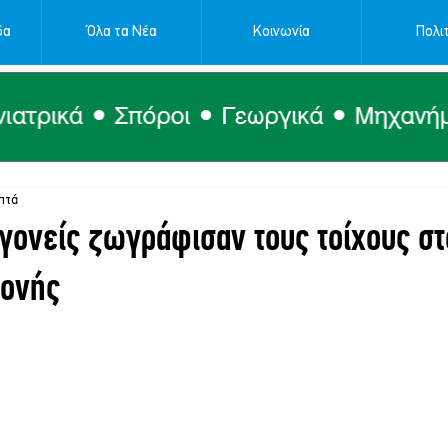
δα
Όλα τα Νέα
Κοινωνία
Πολιτ
πτά
γονείς ζωγράφισαν τους τοίχους στ
λονής