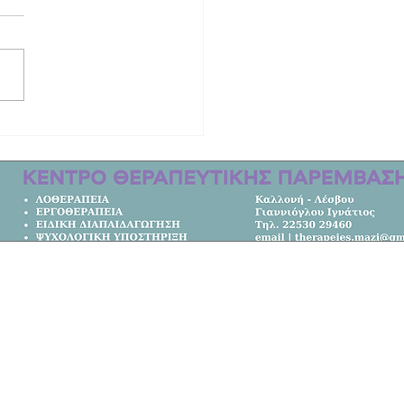
ινητική ιστορία των δύο γυναικών
οτώθηκαν στο τροχαίο στη Λέσβο |
μετακομίσει από την Αυστραλία στο
Κεντρική Σελίδα
Όλα τα Νέα