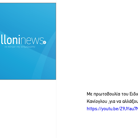
Με πρωτοβουλία του Ειδι
Κανίογλου ,για να αλλάξο
https://youtu.be/Z9JYa