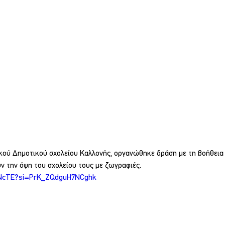
κού Δημοτικού σχολείου Καλλονής, οργανώθηκε δράση με τη βοήθεια
υν την όψη του σχολείου τους με ζωγραφιές.
u7NcTE?si=PrK_ZQdguH7NCghk