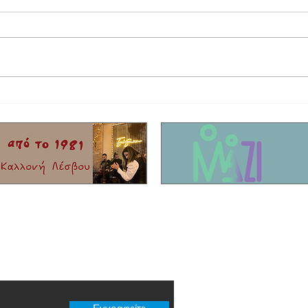
Έφυγε από τη ζωή ο τραγουδιστής Τζον
Η συγκ
Τίκης με καταγωγή από το Μόλυβο!
που σκ
Είχαν 
νησί!
er μας