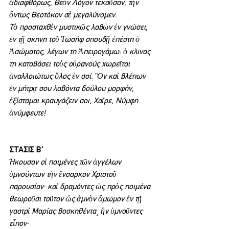
ἀδιαφθόρως, Θεὸν Λόγον τεκοῦσαν, τὴν 
ὄντως Θεοτόκον σὲ μεγαλύνομεν.
Τὸ προσταχθὲν μυστικῶς λαβὼν ἐν γνώσει, 
ἐν τῇ σκηνη τοῦ Ἰωσήφ σπουδῇ ἐπέστη ὁ 
Ἀσώματος, λέγων τη Ἀπειρογάμω: ὁ κλινας 
τη καταβάσει τοὺς οὐρανούς χωρεῖται 
ἀναλλοιώτως ὅλος ἐν σοί. Ὃν καὶ βλέπων 
ἐν μήτρᾳ σου λαβόντα δούλου μορφήν, 
ἐξίσταμαι κραυγάζειν σοι, Χαῖρε, Νύμφη 
ἀνύμφευτε!
ΣΤΑΣΙΣ Β'
Ήκουσαν οἱ ποιμένες τῶν ἀγγέλων 
ὑμνούντων τὴν ἔνσαρκον Χριστοῦ 
παρουσίαν· καὶ δραμόντες ὡς πρὸς ποιμένα 
θεωροῦσι τοῦτον ὡς ἀμνὸν ἄμωμον ἐν τῇ 
γαστρὶ Μαρίας βοσκηθέντα͵ ἣν ὑμνοῦντες 
εἶπον·