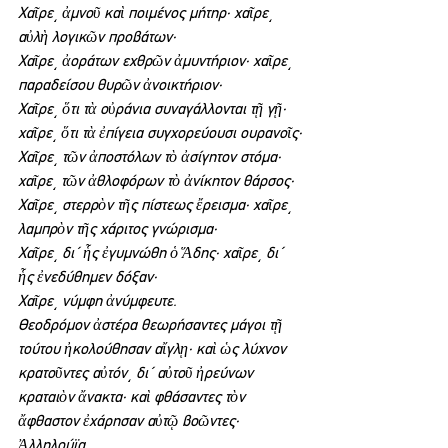
Χαῖρε͵ ἀμνοῦ καὶ ποιμένος μήτηρ· χαῖρε͵ 
αὐλὴ λογικῶν προβάτων·
Χαῖρε͵ ἀοράτων εχθρῶν ἀμυντήριον· χαῖρε͵ 
παραδείσου θυρῶν ἀνοικτήριον·
Χαῖρε͵ ὅτι τὰ οὐράνια συναγάλλονται τῇ γῇ· 
χαῖρε͵ ὅτι τὰ ἐπίγεια συγχορεύουσι ουρανοῖς·
Χαῖρε͵ τῶν ἀποστόλων τὸ ἀσίγητον στόμα· 
χαῖρε͵ τῶν ἀθλοφόρων τὸ ἀνίκητον θάρσος·
Χαῖρε͵ στερρὸν τῆς πίστεως ἔρεισμα· χαῖρε͵ 
λαμπρὸν τῆς χάριτος γνώρισμα·
Χαῖρε͵ δι΄ ἧς ἐγυμνώθη ὁ Ἅδης· χαῖρε͵ δι΄ 
ἧς ἐνεδύθημεν δόξαν·
Χαῖρε͵ νύμφη ἀνύμφευτε.
Θεοδρόμον ἀστέρα θεωρήσαντες μάγοι τῇ 
τούτου ἠκολούθησαν αἴγλῃ· καὶ ὡς λύχνον 
κρατοῦντες αὐτόν͵ δι΄ αὐτοῦ ἠρεύνων 
κραταιὸν ἄνακτα· καὶ φθάσαντες τὸν 
ἄφθαστον ἐχάρησαν αὐτῷ βοῶντες· 
Ἀλληλούϊα.