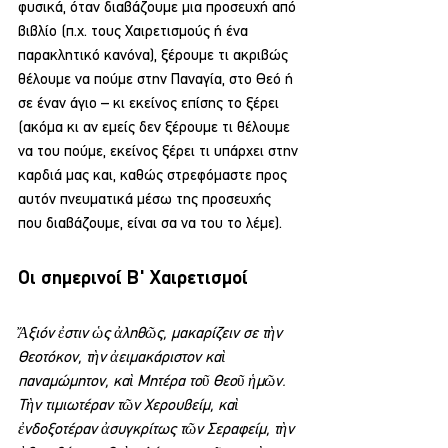
φυσικά, όταν διαβάζουμε μια προσευχή από 
βιβλίο (π.χ. τους Χαιρετισμούς ή ένα 
παρακλητικό κανόνα), ξέρουμε τι ακριβώς 
θέλουμε να πούμε στην Παναγία, στο Θεό ή 
σε έναν άγιο – κι εκείνος επίσης το ξέρει 
(ακόμα κι αν εμείς δεν ξέρουμε τι θέλουμε 
να του πούμε, εκείνος ξέρει τι υπάρχει στην 
καρδιά μας και, καθώς στρεφόμαστε προς 
αυτόν πνευματικά μέσω της προσευχής 
που διαβάζουμε, είναι σα να του το λέμε).
Οι σημερινοί Β' Χαιρετισμοί
Ἄξιόν ἐστιν ὡς ἀληθῶς, μακαρίζειν σε τὴν 
Θεοτόκον, τὴν ἀειμακάριστον καὶ 
παναμώμητον, καὶ Μητέρα τοῦ Θεοῦ ἡμῶν. 
Τὴν τιμιωτέραν τῶν Χερουβείμ, καὶ 
ἐνδοξοτέραν ἀσυγκρίτως τῶν Σεραφείμ, τὴν 