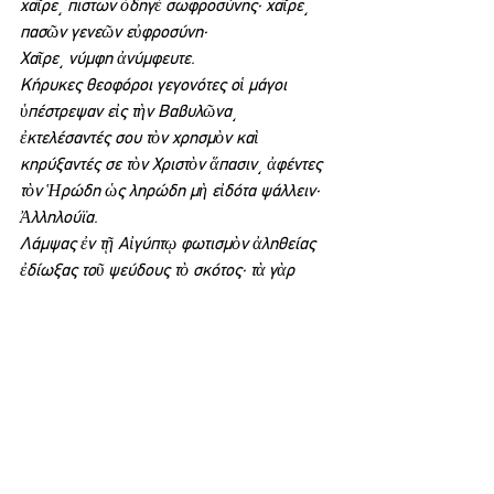
χαῖρε͵ πιστων ὁδηγὲ σωφροσύνης· χαῖρε͵ 
πασῶν γενεῶν εὐφροσύνη·
Χαῖρε͵ νύμφη ἀνύμφευτε.
Κήρυκες θεοφόροι γεγονότες οἱ μάγοι 
ὑπέστρεψαν εἰς τὴν Βαβυλῶνα͵ 
ἐκτελέσαντές σου τὸν χρησμὸν καὶ 
κηρύξαντές σε τὸν Χριστὸν ἅπασιν͵ ἀφέντες 
τὸν Ἡρώδη ὡς ληρώδη μὴ εἰδότα ψάλλειν· 
Ἀλληλούϊα.
Λάμψας ἐν τῇ Αἰγύπτῳ φωτισμὸν ἀληθείας 
ἐδίωξας τοῦ ψεύδους τὸ σκότος· τὰ γὰρ 
εἴδωλα ταύτης͵ Σωτήρ͵ μὴ ἐνέγκαντά σου 
τὴν ἰσχὺν πέπτωκεν· οἱ τούτων δὲ ῥυσθέντες 
εβόων πρὸς τὴν Θεοτόκον·
Χαῖρε͵ ἀνόρθωσις τῶν ἀνθρώπων· χαῖρε͵ 
κατάπτωσις τῶν δαιμόνων·
Χαῖρε͵ τῆς ἀπάτης τὴν πλάνην πατήσασα· 
χαῖρε͵ τῶν εἰδώλων τὸν δόλον ἐλέγξασα·
Χαῖρε͵ θάλασσα ποντίσασα Φαραὼ τὸν 