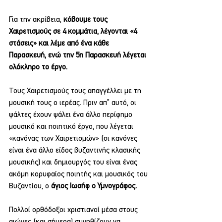
Για την ακρίβεια, 
κόβουμε τους 
Χαιρετισμούς σε 4 κομμάτια, λέγονται «4 
στάσεις» και λέμε από ένα κάθε 
Παρασκευή, ενώ την 5η Παρασκευή λέγεται 
ολόκληρο το έργο.
Τους Χαιρετισμούς τους απαγγέλλει με τη 
μουσική τους ο ιερέας. Πριν απ” αυτό, οι 
ψάλτες έχουν ψάλει ένα άλλο περίφημο 
μουσικό και ποιητικό έργο, που λέγεται 
«κανόνας των Χαιρετισμών» (οι κανόνες 
είναι ένα άλλο είδος βυζαντινής κλασικής 
μουσικής) και δημιουργός του είναι ένας 
ακόμη κορυφαίος ποιητής και μουσικός του 
Βυζαντίου, ο
 άγιος Ιωσήφ ο Υμνογράφος.
Πολλοί ορθόδοξοι χριστιανοί μέσα στους 
αιώνες (και σήμερα) συνηθίζουν να 