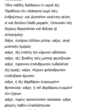
Ἴδον παῖδες Χαλδαίων ἐν χερσὶ τῆς 
Παρθένου τὸν πλάσαντα χειρὶ τοὺς 
ἀνθρώπους· καὶ Δεσπότην νοοῦντες αὐτόν͵ 
εἰ καὶ δούλου ἔλαβε μορφήν͵ ἔσπευσαν τοῖς 
δώροις θεραπεῦσαι καὶ βοῆσαι τῇ 
εὐλογημένῃ·
Χαῖρε͵ ἀστέρος ἀδύτου μήτηρ· χαῖρε͵ αὐγὴ 
μυστικῆς ἡμέρας·
χαῖρε͵ τῆς ἀπάτης τὴν κάμινον σβέσασα· 
χαῖρε͵ τῆς Τριάδος τοὺς μύστας φωτίζουσα·
χαῖρε͵ τύραννον ἀπάνθρωπον ἐκβαλοῦσα 
τῆς ἀρχῆς· χαῖρε͵ Κύριον φιλάνθρωπον 
ἐπιδείξασα Χριστόν·
χαῖρε͵ ἡ τῆς βαρβάρου λυτρουμένη 
θρησκείας· χαῖρε͵ ἡ τοῦ βορβόρου ῥυομένη 
τῶν ἔργων·
χαῖρε͵ πυρὸς προσκύνησιν παύσασα· χαῖρε͵ 
φλογὸς παθῶν ἀπαλλάττουσα·