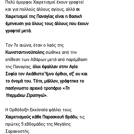
Πολύ όμορφοι Χαιρετισμοί έχουν γραφτεί 
και για πολλούς άλλους αγίους, αλλά 
οι 
Χαιρετισμοί της Παναγίας είναι η βασική 
έμπνευση για όλους τους άλλους που έχουν 
γραφτεί μετά.
Τον 7ο αιώνα, όταν ο λαός της 
Κωνσταντινούπολης 
σώθηκε από την 
επίθεση των Αβάρων μετά από παρέμβαση 
της Παναγίας, 
όλοι έψαλλαν στην Αγία 
Σοφία τον Ακάθιστο Ύμνο όρθιοι, εξ’ ου και 
το όνομά του. Τότε, μάλλον, γράφτηκε το 
πασίγνωστο αρχικό τροπάριο «
Τη 
Υπερμάχω Στρατηγώ
».
Η Ορθόδοξη Εκκλησία ψάλλει τους 
Χαιρετισμούς κάθε Παρασκευή βράδυ, 
τις 
πρώτες 5 εβδομάδες της Μεγάλης 
Σαρακοστής.