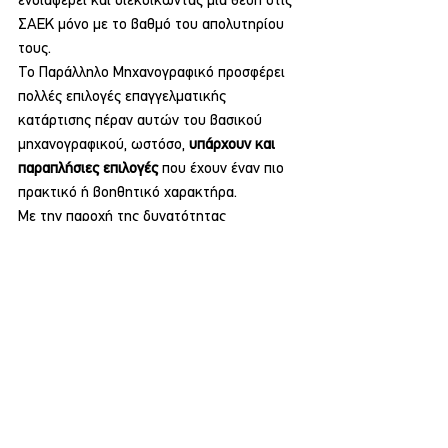
ενδιαφέρει και διεκδικώντας μία θέση στις 
ΣΑΕΚ μόνο με το βαθμό του απολυτηρίου 
τους.
Το Παράλληλο Μηχανογραφικό προσφέρει 
πολλές επιλογές επαγγελματικής 
κατάρτισης πέραν αυτών του βασικού 
μηχανογραφικού, ωστόσο, 
υπάρχουν και 
παραπλήσιες επιλογές
 που έχουν έναν πιο 
πρακτικό ή βοηθητικό χαρακτήρα.
Με την παροχή της δυνατότητας 
κατατακτήριων εξετάσεων σε αντίστοιχα 
πανεπιστημιακά τμήματα, μετά την 
ολοκλήρωση των σπουδών και τη λήψη της 
σχετικής πιστοποίησης από τον ΕΟΠΠΕΠ, 
τα 
δημόσια ΙΕΚ αποτελούν μια ακόμα επιλογή
, 
ειδικά γι’ αυτούς που για οποιοδήποτε λόγο 
επιθυμούν κάτι διαφορετικό ή θέλουν να
Παιδεία