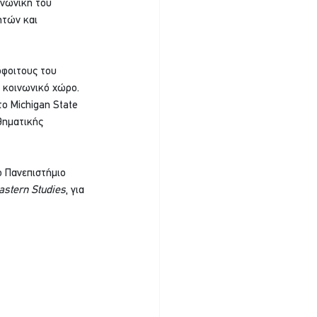
ινωνική του 
ητών και 
όφοιτους του 
ι κοινωνικό χώρο.
ο Michigan State 
θηματικής 
 Πανεπιστήμιο 
astern Studies
, για 