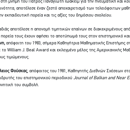
στη μνήμη του Πατρός Παναγιώτη Ιωακείμ για την πνευματική και κο
ινότητα, αποτέλεσε έναν ζεστό αποχαιρετισμό των τελειόφοιτων μαθ
ν εκπαιδευτική πορεία και τις αξίες του δημόσιου σχολείου.
αδιάς αποτέλεσε η απονομή τιμητικών επαίνων σε διακεκριμένους απ
ην πορεία τους έχουν αφήσει το αποτύπωμά τους στον επιστημονικό κα
νη,
 απόφοιτη του 1983, σήμερα Καθηγήτρια Μαθηματικής Επιστήμης στ
ε το William J. Beal Award και εκλεγμένο μέλος της Αμερικανικής Μα
τους τιμώμενους.
λειος Φούσκας
, απόφοιτος του 1981, Καθηγητής Διεθνών Σχέσεων στο
ιδρυτής του επιστημονικού περιοδικού 
Journal of Balkan and Near E
υνητική του συμβολή.