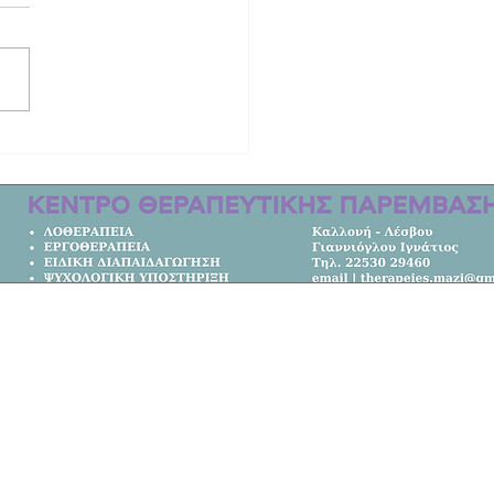
 Λέσβος | Δεν στέλνουν τα παιδιά
χολείο στα χωριά!
Κεντρική Σελίδα
Όλα τα Νέα