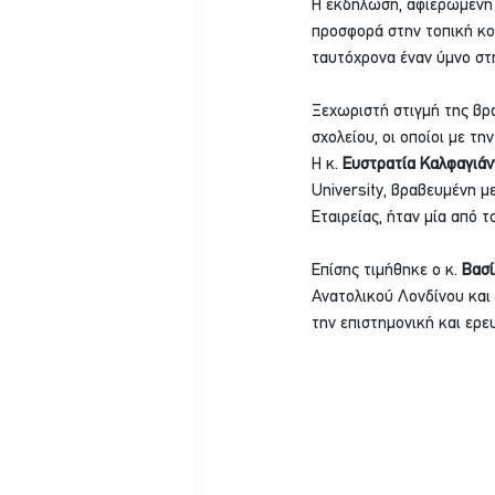
Η εκδήλωση, αφιερωμένη 
προσφορά στην τοπική κο
ταυτόχρονα έναν ύμνο στη
Ξεχωριστή στιγμή της βρ
σχολείου, οι οποίοι με τ
Η κ. 
Ευστρατία Καλφαγιάν
University, βραβευμένη μ
Εταιρείας, ήταν μία από 
Επίσης τιμήθηκε ο κ. 
Βασί
Ανατολικού Λονδίνου και 
την επιστημονική και ερε