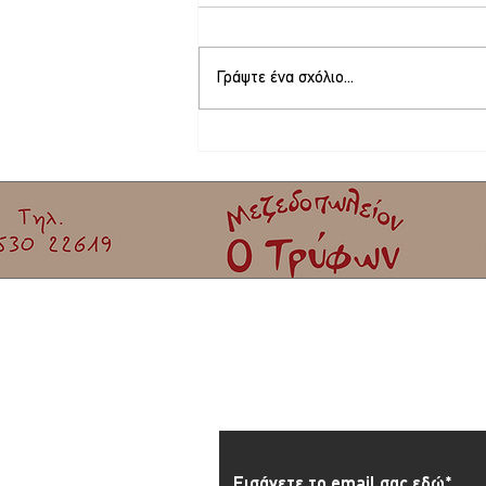
Γράψτε ένα σχόλιο...
Το Δ.Σ. της Ένωσης Γονέων και
Κηδεμόνων του Δήμου Δυτικής Λέσβου
Εγγραφείτε στο Newslett