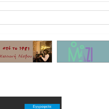
Επέτειος 1821 | Έκθεση με
Δυτική
γραμματόσειμα και νομίσματα στο ΓΕΛ
τους σ
Καλλονής!
er μας
Εγγραφείτε