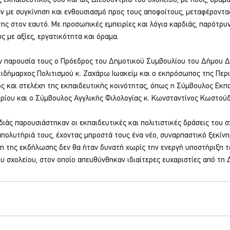
 εκπαιδευτικός όσο και ως Διευθύντρια του σχολείου, με ήθος, όραμ
αν με συγκίνηση και ενθουσιασμό προς τους αποφοίτους, μεταφέροντα
στης στον εαυτό. Με προσωπικές εμπειρίες και λόγια καρδιάς, παρότρυ
ς με αξίες, εργατικότητα και όραμα.
ην παρουσία τους ο Πρόεδρος του Δημοτικού Συμβουλίου του Δήμου Δ
τιδήμαρχος Πολιτισμού κ. Ζαχάρω Ιωακείμ και ο εκπρόσωπος της Περ
ώς και στελέχη της εκπαιδευτικής κοινότητας, όπως η Σύμβουλος Εκ
ρίου και ο Σύμβουλος Αγγλικής Φιλολογίας κ. Κωνσταντίνος Κωστούδ
διάς παρουσιάστηκαν οι εκπαιδευτικές και πολιτιστικές δράσεις του σχ
πολυτήριά τους, έχοντας μπροστά τους ένα νέο, συναρπαστικό ξεκίνη
η της εκδήλωσης δεν θα ήταν δυνατή χωρίς την ενεργή υποστήριξη τ
 σχολείου, στον οποίο απευθύνθηκαν ιδιαίτερες ευχαριστίες από τη 