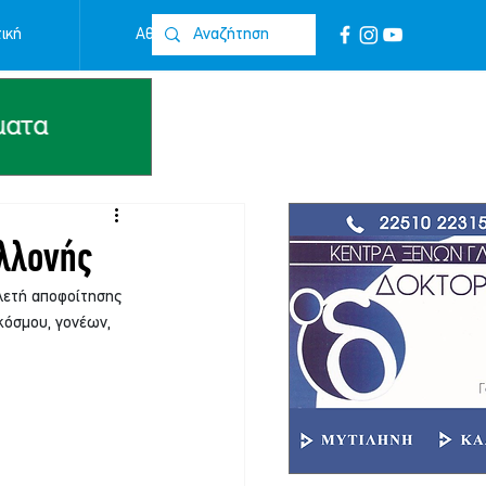
ική
Αθλητικά
Επικοινωνία
αλλονής
λετή αποφοίτησης 
κόσμου, γονέων, 