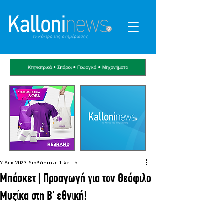
7 Δεκ 2023
διαβάστηκε 1 λεπτά
Μπάσκετ | Προαγωγή για τον Θεόφιλο
Μυζίκα στη Β' εθνική!