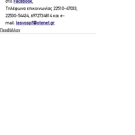
στο 
Facebook
.
Τηλέφωνα επικοινωνίας 22510-47033, 
22530-54434, 6972734814 και e-
mail: 
lesvospf@otenet.gr
.
Περιβάλλον
Εμφάνιση όλων
Σχετικές αναρτήσεις