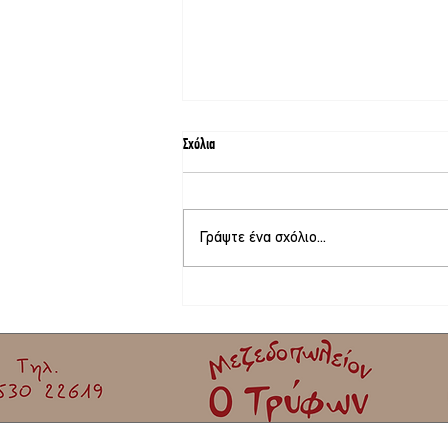
Σχόλια
Γράψτε ένα σχόλιο...
Το νέο Διοικητικό Συμβούλιο της
Καλλονής – Πρόεδρος ο Ιωάννης
Πετριτζικλής