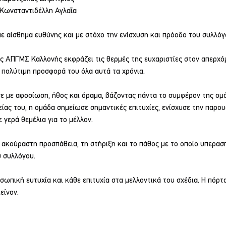
 Κωνσταντιδέλλη Αγλαΐα
με αίσθημα ευθύνης και με στόχο την ενίσχυση και πρόοδο του συλλόγ
ς ΑΠΓΜΣ Καλλονής εκφράζει τις θερμές της ευχαριστίες στον απερχόμ
ην πολύτιμη προσφορά του όλα αυτά τα χρόνια.
ε με αφοσίωση, ήθος και όραμα, βάζοντας πάντα το συμφέρον της ομά
είας του, η ομάδα σημείωσε σημαντικές επιτυχίες, ενίσχυσε την παρου
 γερά θεμέλια για το μέλλον.
 ακούραστη προσπάθεια, τη στήριξη και το πάθος με το οποίο υπερασ
υ συλλόγου.
σωπική ευτυχία και κάθε επιτυχία στα μελλοντικά του σχέδια. Η πόρτ
είνον.