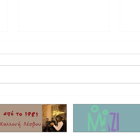
Αθλήτρια της χρονιάς η Μυτιληνιά
Γράφει
τενίστρια Ειρήνη Τσακίρη
"4" τη