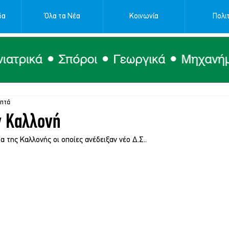
δα
Όλα τα Νέα
Κοινωνία
Πολιτ
επτά
ν Καλλονή
α της Καλλονής οι οποίες ανέδειξαν νέο Δ.Σ..