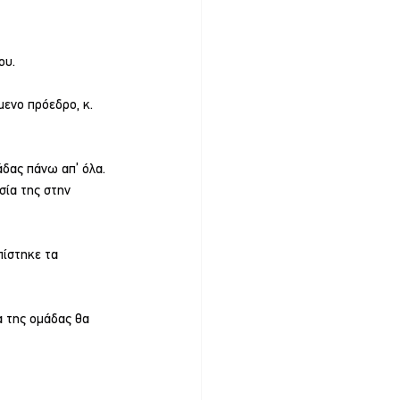
ου.
ενο πρόεδρο, κ. 
δας πάνω απ’ όλα. 
σία της στην 
πίστηκε τα 
α της ομάδας θα 