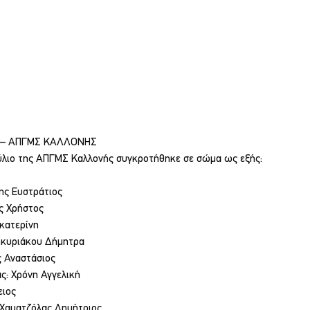
. – ΑΠΓΜΣ ΚΑΛΛΟΝΗΣ
ύλιο της ΑΠΓΜΣ Καλλονής συγκροτήθηκε σε σώμα ως εξής:
ης Ευστράτιος
ς Χρήστος
ικατερίνη
ζηκυριάκου Δήμητρα
ς Αναστάσιος
ς: Χρόνη Αγγελική
ειος
 Χαματζόλας Δημήτριος