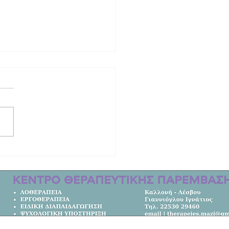
 ιστορία το ΕΠΑΛ Καλλονής | Στους
ς Ελλάδας!