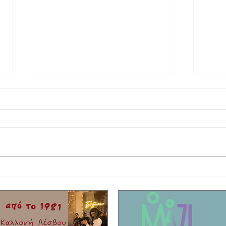
Έφυγε από τη ζωή ο τραγουδιστής Τζον
Η συγκ
Τίκης με καταγωγή από το Μόλυβο!
που σκ
Είχαν 
νησί!