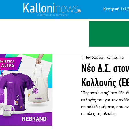
Κεντρική Σελί
11 Ιαν
διαβάστηκε 1 λεπτά
Νέο Δ.Σ. στο
Καλλονής (Ε
"Περπατώντας" στο 45ο έτ
εκλογές του για την ανάδ
σε πολλά τμήματα, που α
σε όλες τις ηλικίες.