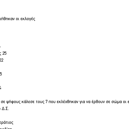
ιήθηκαν οι εκλογές 
6
ς 25
22
5
4
σε ψήφους κάλεσε τους 7 που εκλέχθηκαν για να έρθουν σε σώμα οι ε
 Δ.Σ.
τράτιος