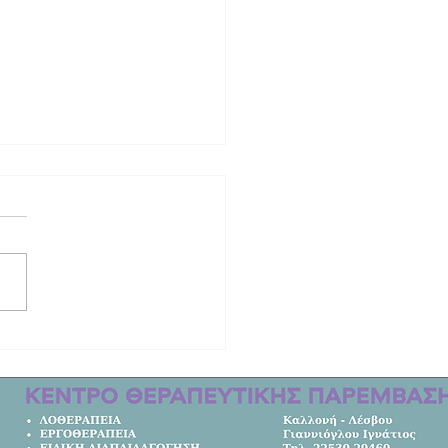
ινητική ιστορία των δύο γυναικών
οτώθηκαν στο τροχαίο στη Λέσβο |
μετακομίσει από την Αυστραλία στο