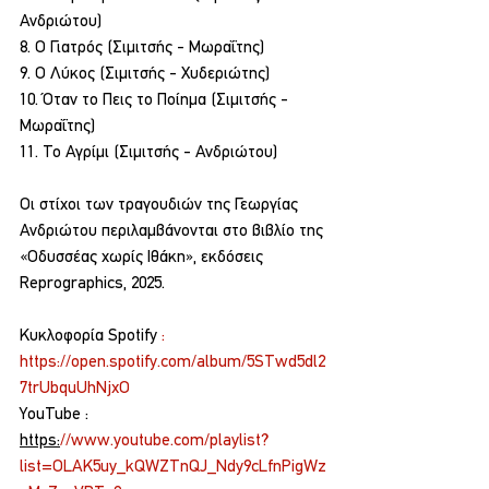
Ανδριώτου)
8. Ο Γιατρός (Σιμιτσής - Μωραΐτης)
9. Ο Λύκος (Σιμιτσής - Χυδεριώτης)
10. Όταν το Πεις το Ποίημα (Σιμιτσής - 
Μωραΐτης)
11. Το Αγρίμι (Σιμιτσής - Ανδριώτου)
Οι στίχοι των τραγουδιών της Γεωργίας 
Ανδριώτου περιλαμβάνονται στο βιβλίο της 
«Οδυσσέας χωρίς Ιθάκη», εκδόσεις 
Reprographics, 2025.
Κυκλοφορία Spotify 
: 
https://open.spotify.com/album/5STwd5dl2
7trUbquUhNjxO
YouTube : 
https:
//www.youtube.com/playlist?
list=OLAK5uy_kQWZTnQJ_Ndy9cLfnPigWz