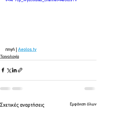
v=APYCp_Wyu5s&ab_channel=AeolosTV
πηγή | 
Aeolos.tv
Τεχνολογία
Εμφάνιση όλων
Σχετικές αναρτήσεις