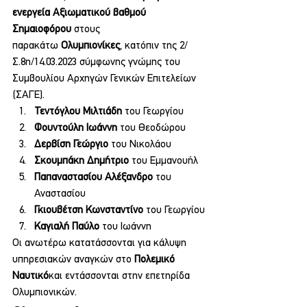
ενεργεία Αξιωματικού βαθμού 
Σημαιοφόρου
 στους 
παρακάτω 
Ολυμπιονίκες
, κατόπιν της 2/
Σ.8η/14.03.2023 σύμφωνης γνώμης του 
Συμβουλίου Αρχηγών Γενικών Επιτελείων 
(ΣΑΓΕ).
Τεντόγλου Μιλτιάδη
 του Γεωργίου
Φουντούλη Ιωάννη
 του Θεοδώρου
Δερβίση Γεώργιο
 του Νικολάου
Σκουμπάκη Δημήτριο
 του Εμμανουήλ
Παπαναστασίου Αλέξανδρο
 του 
Αναστασίου
Γκιουβέτση Κωνσταντίνο
 του Γεωργίου
Καγιαλή Παύλο
 του Ιωάννη
Οι ανωτέρω κατατάσσονται για κάλυψη 
υπηρεσιακών αναγκών στο 
Πολεμικό 
Ναυτικό
και εντάσσονται στην επετηρίδα 
Ολυμπιονικών.