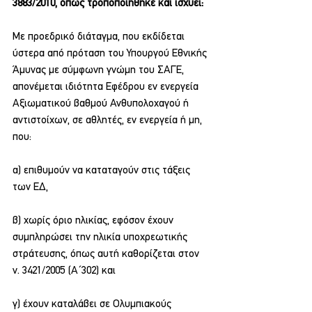
3883/2010, όπως τροποποιήθηκε και ισχύει:
Με προεδρικό διάταγμα, που εκδίδεται 
ύστερα από πρόταση του Υπουργού Εθνικής 
Άμυνας με σύμφωνη γνώμη του ΣΑΓΕ, 
απονέμεται ιδιότητα Εφέδρου εν ενεργεία 
Αξιωματικού βαθμού Ανθυπολοχαγού ή 
αντιστοίχων, σε αθλητές, εν ενεργεία ή μη, 
που:
α) επιθυμούν να καταταγούν στις τάξεις 
των ΕΔ,
β) χωρίς όριο ηλικίας, εφόσον έχουν 
συμπληρώσει την ηλικία υποχρεωτικής 
στράτευσης, όπως αυτή καθορίζεται στον 
ν. 3421/2005 (Α΄302) και
γ) έχουν καταλάβει σε Ολυμπιακούς 