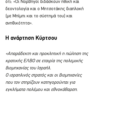
ότι: «Οι Νορβηγοί διδάσκουν ηθική και 
δεοντολογία και ο Μητσοτάκης διαπλοκή 
(με Μπίμπι και το σύστημά του) και 
ανηθικότητα».
Η ανάρτηση Κύρτσου
«Απαράδεκτη και προκλητική η πώληση της 
κρατικής ΕΛΒΟ σε εταιρία της πολεμικής 
βιομηχανίας του Ισραήλ.
Ο ισραηλινός στρατός και οι βιομηχανίες 
που τον στηρίζουν κατηγορούνται για 
εγκλήματα πολέμου και εθνοκάθαρση.
Σε αυτό το περιβάλλον έρχεται ο 
Μητσοτάκης να δέσει την Ελλάδα με την 
ισραηλινή πολεμική βιομηχανία.
Το κρατικό επενδυτικό ταμείο της 
Νορβηγίας, το μεγαλύτερο στον κόσμο με 2 
τρισεκατομμύρια δολάρια, αποεπενδύει από 