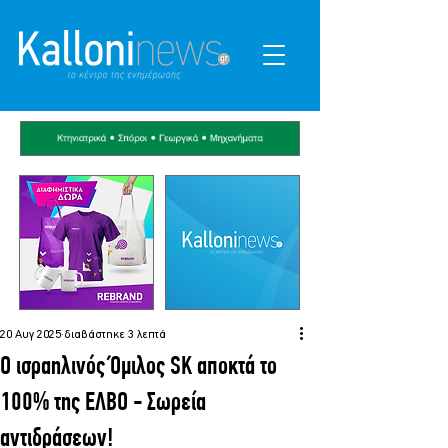
20 Αυγ 2025
διαβάστηκε 3 λεπτά
Ο ισραηλινός Όμιλος SK αποκτά το
100% της ΕΛΒΟ - Σωρεία
αντιδράσεων!